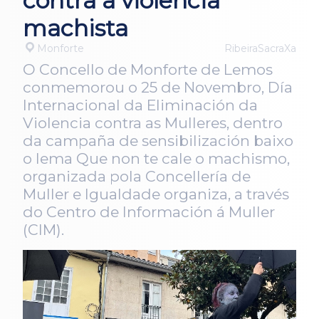
contra a violencia
machista
Monforte
RibeiraSacraXa
O Concello de Monforte de Lemos
conmemorou o 25 de Novembro, Día
Internacional da Eliminación da
Violencia contra as Mulleres, dentro
da campaña de sensibilización baixo
o lema Que non te cale o machismo,
organizada pola Concellería de
Muller e Igualdade organiza, a través
do Centro de Información á Muller
(CIM).