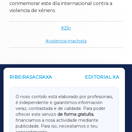
conmemorar este día internacional contra a
violencia de xénero.
25n
violencia-machista
RIBEIRASACRAXA
EDITORIAL XA
OUTROS PERIÓDICOS
GALICIAXA
O noso contido está elaborado por profesionais,
é independente e garantimos información
LUGOXA
veraz, contrastada e de calidade. Para poder
ofrecer este servizo
de forma gratuíta
,
financiamos a nosa actividade mediante
TERRACHAXA
publicidade. Para iso, necesitamos o teu
consentimento.