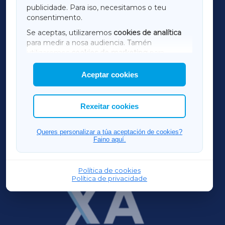
TERRACHAXA
publicidade. Para iso, necesitamos o teu
consentimento.
SARRIAXA
Se aceptas, utilizaremos
cookies de analítica
para medir a nosa audiencia. Tamén
AMARIÑAXA
utilizaremos
cookies de marketing
para
mostrar publicidade de terceiros.
Aceptar cookies
RIBEIRASACRAXA
Así mesmo, podes personalizar a elección das
cookies que desexas permitir.
ACORUÑAXA
Rexeitar cookies
FERROLXA
Queres personalizar a túa aceptación de cookies?
Faino aquí.
OURENSEXA
Política de cookies
Política de privacidade