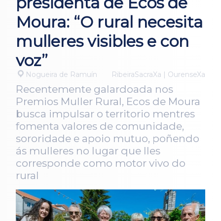
presidenta de Ecos de
Moura: “O rural necesita
mulleres visibles e con
voz”
Nogueira de Ramuín
RibeiraSacraXa | OurenseXa
Recentemente galardoada nos
Premios Muller Rural, Ecos de Moura
busca impulsar o territorio mentres
fomenta valores de comunidade,
sororidade e apoio mutuo, poñendo
ás mulleres no lugar que lles
corresponde como motor vivo do
rural