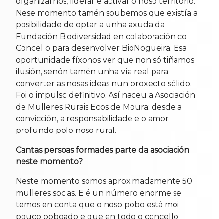
organizarnos, liderar e activar o noso territorio.
Nese momento tamén soubemos que existía a
posibilidade de optar a unha axuda da
Fundación Biodiversidad en colaboración co
Concello para desenvolver BioNogueira. Esa
oportunidade fíxonos ver que non só tiñamos
ilusión, senón tamén unha vía real para
converter as nosas ideas nun proxecto sólido.
Foi o impulso definitivo. Así naceu a Asociación
de Mulleres Rurais Ecos de Moura: desde a
convicción, a responsabilidade e o amor
profundo polo noso rural.
Cantas persoas formades parte da asociación
neste momento?
Neste momento somos aproximadamente 50
mulleres socias. E é un número enorme se
temos en conta que o noso pobo está moi
pouco poboado e que en todo o concello