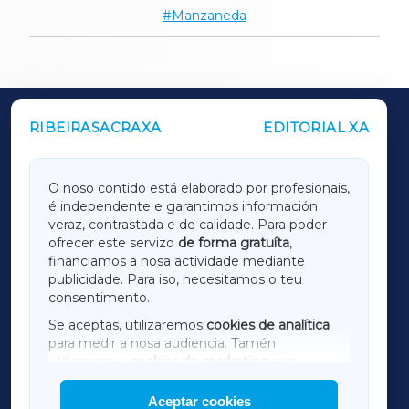
Manzaneda
RIBEIRASACRAXA
EDITORIAL XA
OUTROS PERIÓDICOS
GALICIAXA
O noso contido está elaborado por profesionais,
é independente e garantimos información
LUGOXA
veraz, contrastada e de calidade. Para poder
ofrecer este servizo
de forma gratuíta
,
financiamos a nosa actividade mediante
TERRACHAXA
publicidade. Para iso, necesitamos o teu
consentimento.
SARRIAXA
Se aceptas, utilizaremos
cookies de analítica
para medir a nosa audiencia. Tamén
AMARIÑAXA
utilizaremos
cookies de marketing
para
mostrar publicidade de terceiros.
Aceptar cookies
RIBEIRASACRAXA
Así mesmo, podes personalizar a elección das