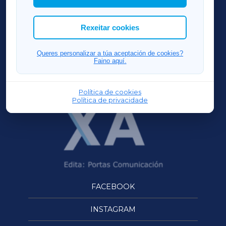
cookies que desexas permitir.
ACORUÑAXA
Rexeitar cookies
FERROLXA
Queres personalizar a túa aceptación de cookies?
Faino aquí.
OURENSEXA
Política de cookies
Política de privacidade
FACEBOOK
INSTAGRAM