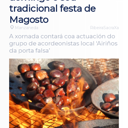
tradicional festa de
Magosto
Manzaneda
RibeiraSacraXa
A xornada contará coa actuación do
grupo de acordeonistas local ‘Airiños
da porta falsa’