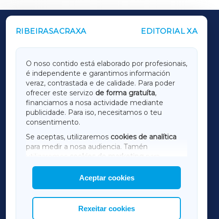
RIBEIRASACRAXA
EDITORIAL XA
OUTROS PERIÓDICOS
GALICIAXA
O noso contido está elaborado por profesionais,
é independente e garantimos información
LUGOXA
veraz, contrastada e de calidade. Para poder
ofrecer este servizo
de forma gratuíta
,
financiamos a nosa actividade mediante
TERRACHAXA
publicidade. Para iso, necesitamos o teu
consentimento.
SARRIAXA
Se aceptas, utilizaremos
cookies de analítica
para medir a nosa audiencia. Tamén
AMARIÑAXA
utilizaremos
cookies de marketing
para
mostrar publicidade de terceiros.
Aceptar cookies
RIBEIRASACRAXA
Así mesmo, podes personalizar a elección das
cookies que desexas permitir.
ACORUÑAXA
Rexeitar cookies