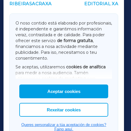
RIBEIRASACRAXA
EDITORIAL XA
OUTROS PERIÓDICOS
GALICIAXA
O noso contido está elaborado por profesionais,
é independente e garantimos información
LUGOXA
veraz, contrastada e de calidade. Para poder
ofrecer este servizo
de forma gratuíta
,
financiamos a nosa actividade mediante
TERRACHAXA
publicidade. Para iso, necesitamos o teu
consentimento.
SARRIAXA
Se aceptas, utilizaremos
cookies de analítica
para medir a nosa audiencia. Tamén
AMARIÑAXA
utilizaremos
cookies de marketing
para
mostrar publicidade de terceiros.
Aceptar cookies
RIBEIRASACRAXA
Así mesmo, podes personalizar a elección das
cookies que desexas permitir.
ACORUÑAXA
Rexeitar cookies
FERROLXA
Queres personalizar a túa aceptación de cookies?
Faino aquí.