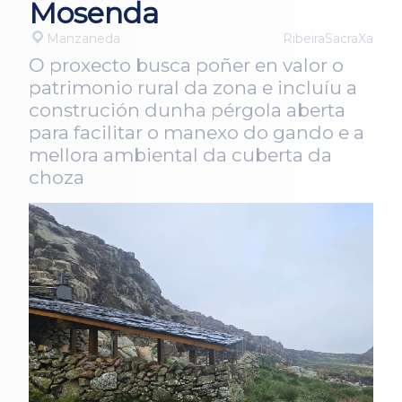
Mosenda
Manzaneda
RibeiraSacraXa
O proxecto busca poñer en valor o
patrimonio rural da zona e incluíu a
construción dunha pérgola aberta
para facilitar o manexo do gando e a
mellora ambiental da cuberta da
choza