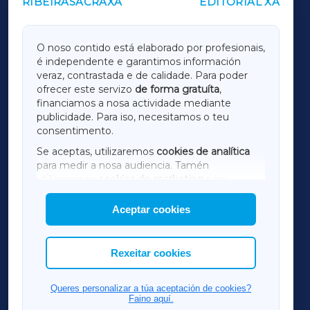
RIBEIRASACRAXA
EDITORIAL XA
OUTROS PERIÓDICOS
GALICIAXA
O noso contido está elaborado por profesionais,
é independente e garantimos información
LUGOXA
veraz, contrastada e de calidade. Para poder
ofrecer este servizo
de forma gratuíta
,
financiamos a nosa actividade mediante
TERRACHAXA
publicidade. Para iso, necesitamos o teu
consentimento.
SARRIAXA
Se aceptas, utilizaremos
cookies de analítica
para medir a nosa audiencia. Tamén
AMARIÑAXA
utilizaremos
cookies de marketing
para
mostrar publicidade de terceiros.
Aceptar cookies
RIBEIRASACRAXA
Así mesmo, podes personalizar a elección das
cookies que desexas permitir.
ACORUÑAXA
Rexeitar cookies
FERROLXA
Queres personalizar a túa aceptación de cookies?
Faino aquí.