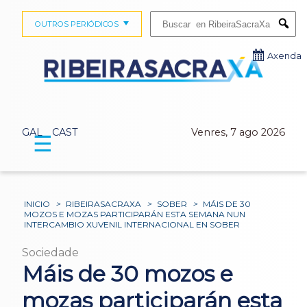
Buscar:
OUTROS PERIÓDICOS
Submi
Axenda
GAL
CAST
Venres, 7 ago 2026
☰
INICIO
>
RIBEIRASACRAXA
>
SOBER
>
MÁIS DE 30
MOZOS E MOZAS PARTICIPARÁN ESTA SEMANA NUN
INTERCAMBIO XUVENIL INTERNACIONAL EN SOBER
Sociedade
Máis de 30 mozos e
mozas participarán esta