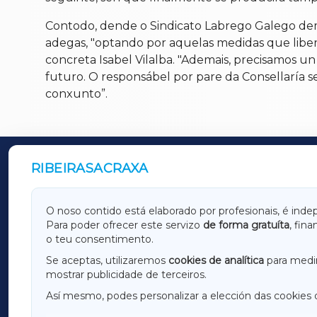
Contodo, dende o Sindicato Labrego Galego deman
adegas, "optando por aquelas medidas que lib
concreta Isabel Vilalba. "Ademais, precisamos u
futuro. O responsábel por pare da Consellaría 
conxunto”.
RIBEIRASACRAXA
OUTROS PERIÓDICOS
GALICIAXA
LUGOX
O noso contido está elaborado por profesionais, é inde
Para poder ofrecer este servizo
de forma gratuíta
, fin
AMARIÑAXA
RIBEIR
o teu consentimento.
OURENSEXA
Se aceptas, utilizaremos
cookies de analítica
para medir
mostrar publicidade de terceiros.
Así mesmo, podes personalizar a elección das cookies 
F