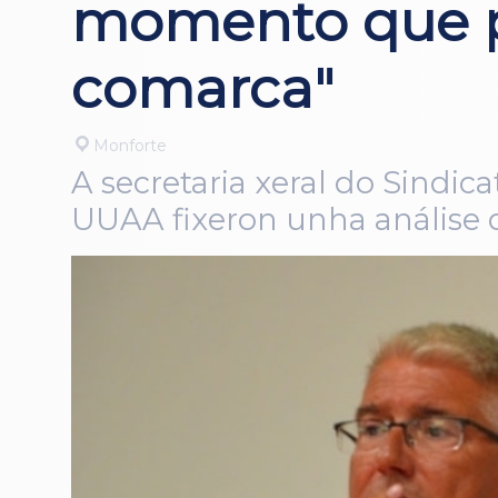
momento que p
comarca"
Monforte
A secretaria xeral do Sindic
UUAA fixeron unha análise d