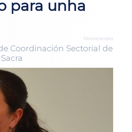
o para unha
RibeiraSacraXa
 de Coordinación Sectorial de
 Sacra