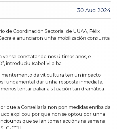
30 Aug 2024
rio de Coordinación Sectorial de UUAA, Félix
a Sacra e anunciaron unha mobilización conxunta
pa vense constatando nos últimos anos, e
 introduciu Isabel Vilalba.
o mantemento da viticultura ten un impacto
os fundamental dar unha resposta inmediata,
 menos tentar paliar a situación tan dramática
or que a Consellaría non pon medidas enriba da
pouco explicou por que non se optou por unha
nunciounos que se ían tomar accións na semana
 SLG-CCLL.