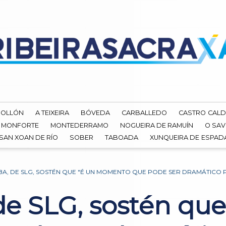
ROLLÓN
A TEIXEIRA
BÓVEDA
CARBALLEDO
CASTRO CALD
MONFORTE
MONTEDERRAMO
NOGUEIRA DE RAMUÍN
O SAV
SAN XOAN DE RÍO
SOBER
TABOADA
XUNQUEIRA DE ESPA
LBA, DE SLG, SOSTÉN QUE "É UN MOMENTO QUE PODE SER DRAMÁTIC
 de SLG, sostén que