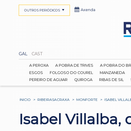
Axenda
OUTROS PERIÓDICOS
GAL
CAST
A PEROXA
A POBRA DE TRIVES
A POBRA DO B
ESGOS
FOLGOSO DO COUREL
MANZANEDA
PEREIRO DE AGUIAR
QUIROGA
RIBAS DE SIL
INICIO
>
RIBEIRASACRAXA
>
MONFORTE
>
ISABEL VILLA
Isabel Villalba,