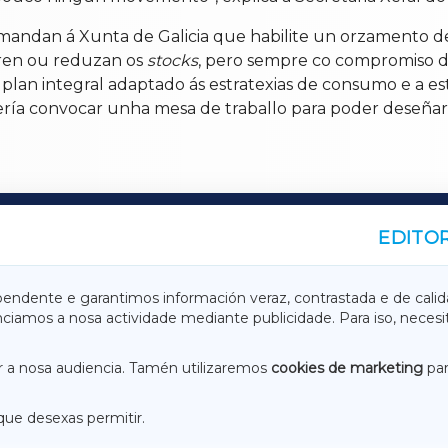
dan á Xunta de Galicia que habilite un orzamento de cri
eren ou reduzan os
stocks
, pero sempre co compromiso d
n plan integral adaptado ás estratexias de consumo e a e
sería convocar unha mesa de traballo para poder deseñar
EDITOR
A
TERRACHAXA
pendente e garantimos información veraz, contrastada e de calid
anciamos a nosa actividade mediante publicidade. Para iso, neces
ASACRAXA
ACORUÑAXA
 a nosa audiencia. Tamén utilizaremos
cookies de marketing
par
que desexas permitir.
ACEBOOK
CONTACTO