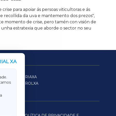
se para apoiar ás persoas viticultoras e ás
e recollida da uva e mantemento dos prezos",
ste momento de crise, pero tamén con visión de
 unha estratexia que aborde o sector no seu
IAL XA
SARRIAXA
ade.
itamos
FERROLXA
a
POLÍTICA DE PRIVACIDADE E