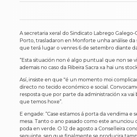
A secretaria xeral do Sindicato Labrego Galego-C
Porto, trasladaron en Monforte unha análise da
que terá lugar o venres 6 de setembro diante 
“Esta situación non é algo puntual que non se v
ademais no caso da Ribeira Sacra xa hai uns sto
Así, insiste en que "é un momento moi complic
directo no tecido económico e social. Convoca
resposta que por parte da administración xa vai
que temos hoxe”.
E engade: “Case estamos á porta da vendima e 
mesa. Tanto o ano pasado como este anunciou d
poda en verde. O 12 de agosto a Conselleira co
seguinte, sen que finalmente se producira tam