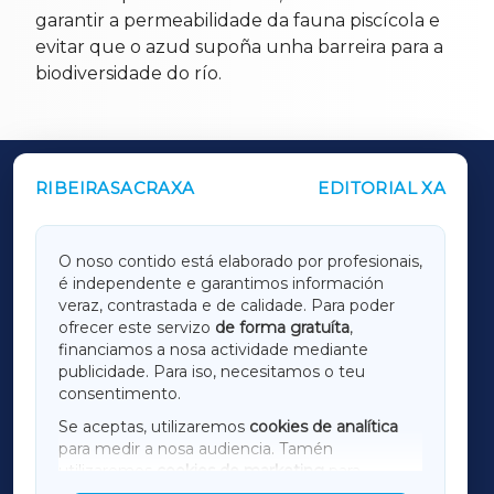
garantir a permeabilidade da fauna piscícola e
evitar que o azud supoña unha barreira para a
biodiversidade do río.
RIBEIRASACRAXA
EDITORIAL XA
OUTROS PERIÓDICOS
GALICIAXA
O noso contido está elaborado por profesionais,
é independente e garantimos información
LUGOXA
veraz, contrastada e de calidade. Para poder
ofrecer este servizo
de forma gratuíta
,
financiamos a nosa actividade mediante
TERRACHAXA
publicidade. Para iso, necesitamos o teu
consentimento.
SARRIAXA
Se aceptas, utilizaremos
cookies de analítica
para medir a nosa audiencia. Tamén
AMARIÑAXA
utilizaremos
cookies de marketing
para
mostrar publicidade de terceiros.