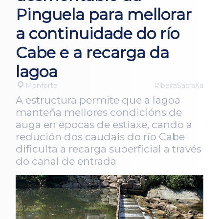
Pinguela para mellorar
a continuidade do río
Cabe e a recarga da
lagoa
Monforte
RibeiraSacraXa
A estructura permite que a lagoa
manteña mellores condicións de
auga en épocas de estiaxe, cando a
redución dos caudais do río Cabe
dificulta a recarga superficial a través
do canal de entrada