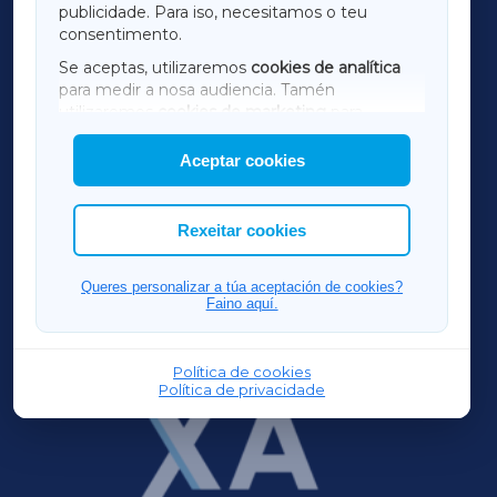
publicidade. Para iso, necesitamos o teu
consentimento.
SARRIAXA
Se aceptas, utilizaremos
cookies de analítica
para medir a nosa audiencia. Tamén
AMARIÑAXA
utilizaremos
cookies de marketing
para
mostrar publicidade de terceiros.
Aceptar cookies
RIBEIRASACRAXA
Así mesmo, podes personalizar a elección das
cookies que desexas permitir.
ACORUÑAXA
Rexeitar cookies
FERROLXA
Queres personalizar a túa aceptación de cookies?
Faino aquí.
OURENSEXA
Política de cookies
Política de privacidade