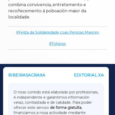
combina convivencia, entretemento e
recoñecemento á poboación maior da
localidade.
Festa da Solidariedade coas Persoas Maiores
Folgoso
RIBEIRASACRAXA
EDITORIAL XA
OUTROS PERIÓDICOS
GALICIAXA
O noso contido está elaborado por profesionais,
é independente e garantimos información
LUGOXA
veraz, contrastada e de calidade. Para poder
ofrecer este servizo
de forma gratuíta
,
financiamos a nosa actividade mediante
TERRACHAXA