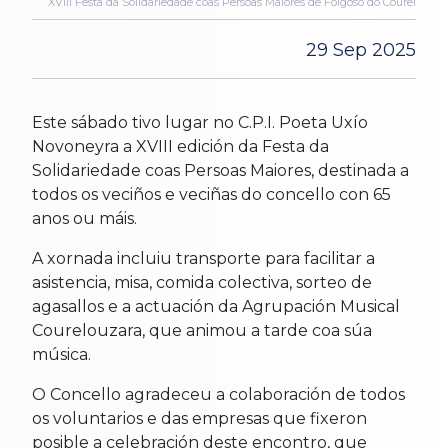
XVIII Festa da Solidariedade coas Persoas Maiores de Folgoso do Courel
29 Sep 2025
Este sábado tivo lugar no C.P.I. Poeta Uxío
Novoneyra a XVIII edición da Festa da
Solidariedade coas Persoas Maiores, destinada a
todos os veciños e veciñas do concello con 65
anos ou máis.
A xornada incluiu transporte para facilitar a
asistencia, misa, comida colectiva, sorteo de
agasallos e a actuación da Agrupación Musical
Courelouzara, que animou a tarde coa súa
música.
O Concello agradeceu a colaboración de todos
os voluntarios e das empresas que fixeron
posible a celebración deste encontro, que