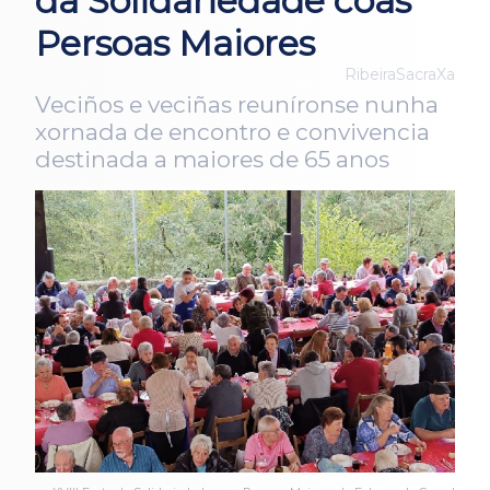
da Solidariedade coas
Persoas Maiores
RibeiraSacraXa
Veciños e veciñas reuníronse nunha
xornada de encontro e convivencia
destinada a maiores de 65 anos