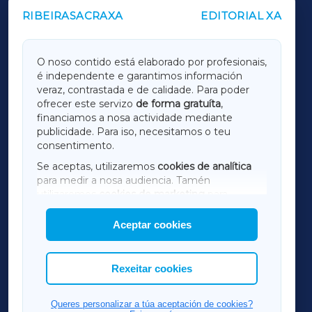
RIBEIRASACRAXA
EDITORIAL XA
OUTROS PERIÓDICOS
GALICIAXA
O noso contido está elaborado por profesionais,
é independente e garantimos información
LUGOXA
veraz, contrastada e de calidade. Para poder
ofrecer este servizo
de forma gratuíta
,
financiamos a nosa actividade mediante
TERRACHAXA
publicidade. Para iso, necesitamos o teu
consentimento.
SARRIAXA
Se aceptas, utilizaremos
cookies de analítica
para medir a nosa audiencia. Tamén
AMARIÑAXA
utilizaremos
cookies de marketing
para
mostrar publicidade de terceiros.
Aceptar cookies
RIBEIRASACRAXA
Así mesmo, podes personalizar a elección das
cookies que desexas permitir.
ACORUÑAXA
Rexeitar cookies
FERROLXA
Queres personalizar a túa aceptación de cookies?