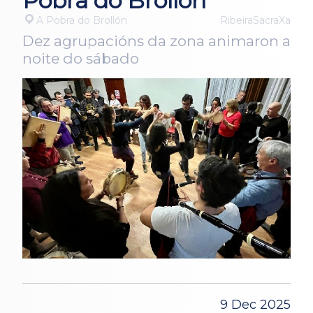
Pobra do Brollón
A Pobra do Brollón
RibeiraSacraXa
Dez agrupacións da zona animaron a
noite do sábado
9 Dec 2025