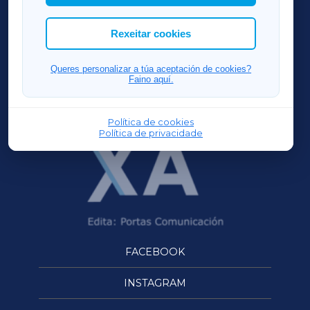
cookies que desexas permitir.
ACORUÑAXA
Rexeitar cookies
FERROLXA
Queres personalizar a túa aceptación de cookies?
Faino aquí.
OURENSEXA
Política de cookies
Política de privacidade
FACEBOOK
INSTAGRAM