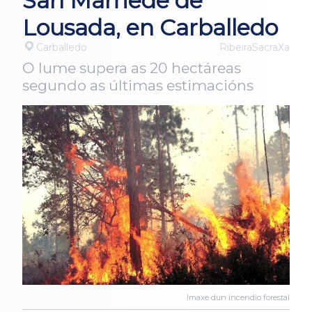
San Mamede de
Lousada, en Carballedo
Carballedo
RibeiraSacraXa
O lume supera as 20 hectáreas
segundo as últimas estimacións
Imaxe dun incendio forestal