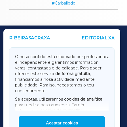
Carballedo
RIBEIRASACRAXA
EDITORIAL XA
OUTROS PERIÓDICOS
GALICIAXA
O noso contido está elaborado por profesionais,
é independente e garantimos información
LUGOXA
veraz, contrastada e de calidade. Para poder
ofrecer este servizo
de forma gratuíta
,
financiamos a nosa actividade mediante
TERRACHAXA
publicidade. Para iso, necesitamos o teu
consentimento.
SARRIAXA
Se aceptas, utilizaremos
cookies de analítica
para medir a nosa audiencia. Tamén
AMARIÑAXA
utilizaremos
cookies de marketing
para
mostrar publicidade de terceiros.
Aceptar cookies
RIBEIRASACRAXA
Así mesmo, podes personalizar a elección das