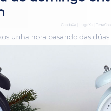
n
GaliciaXa | LugoXa | TerraCha
oxos unha hora pasando das dúas