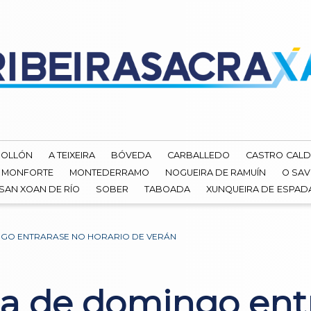
ROLLÓN
A TEIXEIRA
BÓVEDA
CARBALLEDO
CASTRO CALD
MONFORTE
MONTEDERRAMO
NOGUEIRA DE RAMUÍN
O SAV
SAN XOAN DE RÍO
SOBER
TABOADA
XUNQUEIRA DE ESPA
GO ENTRARASE NO HORARIO DE VERÁN
a de domingo ent