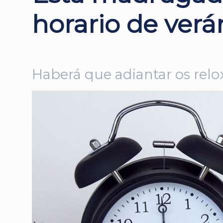
horario de verá
Haberá que adiantar os rel