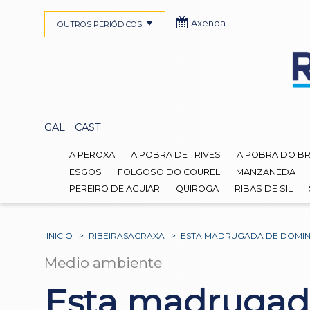
Axenda
OUTROS PERIÓDICOS
GAL
CAST
A PEROXA
A POBRA DE TRIVES
A POBRA DO B
ESGOS
FOLGOSO DO COUREL
MANZANEDA
PEREIRO DE AGUIAR
QUIROGA
RIBAS DE SIL
INICIO
>
RIBEIRASACRAXA
>
ESTA MADRUGADA DE DOMIN
Medio ambiente
Esta madrugad