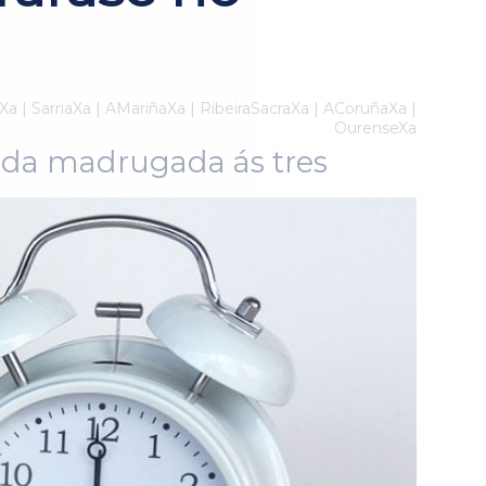
Xa | SarriaXa | AMariñaXa | RibeiraSacraXa | ACoruñaXa |
OurenseXa
 da madrugada ás tres