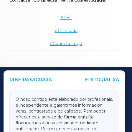
contactando directamente coa entidade.
CEL
Chantada
Conecta Lugo
RIBEIRASACRAXA
EDITORIAL XA
OUTROS PERIÓDICOS
GALICIAXA
O noso contido está elaborado por profesionais,
é independente e garantimos información
LUGOXA
veraz, contrastada e de calidade. Para poder
ofrecer este servizo
de forma gratuíta
,
financiamos a nosa actividade mediante
TERRACHAXA
publicidade. Para iso, necesitamos o teu