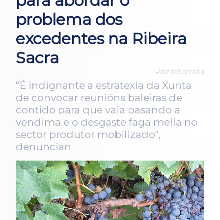
para abordar o
problema dos
excedentes na Ribeira
Sacra
RibeiraSacraXa
"É indignante a estratexia da Xunta
de convocar reunións baleiras de
contido para que vaia pasando a
vendima e o desgaste faga mella no
sector produtor mobilizado",
denuncian