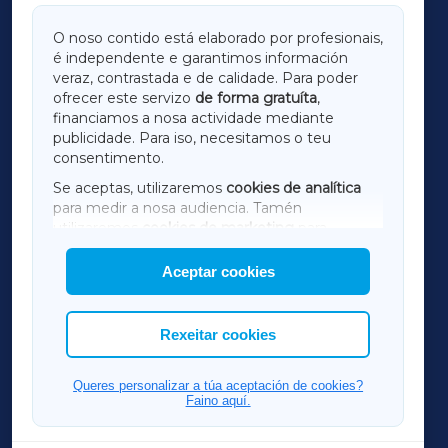
GALICIAXA
O noso contido está elaborado por profesionais,
é independente e garantimos información
LUGOXA
veraz, contrastada e de calidade. Para poder
ofrecer este servizo
de forma gratuíta
,
financiamos a nosa actividade mediante
TERRACHAXA
publicidade. Para iso, necesitamos o teu
consentimento.
SARRIAXA
Se aceptas, utilizaremos
cookies de analítica
para medir a nosa audiencia. Tamén
AMARIÑAXA
utilizaremos
cookies de marketing
para
mostrar publicidade de terceiros.
Aceptar cookies
RIBEIRASACRAXA
Así mesmo, podes personalizar a elección das
cookies que desexas permitir.
ACORUÑAXA
Rexeitar cookies
FERROLXA
Queres personalizar a túa aceptación de cookies?
Faino aquí.
OURENSEXA