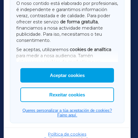
O noso contido está elaborado por profesionais,
é independente e garantimos información
LUGOXA
veraz, contrastada e de calidade. Para poder
ofrecer este servizo
de forma gratuíta
,
financiamos a nosa actividade mediante
TERRACHAXA
publicidade. Para iso, necesitamos o teu
consentimento.
SARRIAXA
Se aceptas, utilizaremos
cookies de analítica
para medir a nosa audiencia. Tamén
AMARIÑAXA
utilizaremos
cookies de marketing
para
mostrar publicidade de terceiros.
Aceptar cookies
RIBEIRASACRAXA
Así mesmo, podes personalizar a elección das
cookies que desexas permitir.
ACORUÑAXA
Rexeitar cookies
FERROLXA
Queres personalizar a túa aceptación de cookies?
Faino aquí.
OURENSEXA
Política de cookies