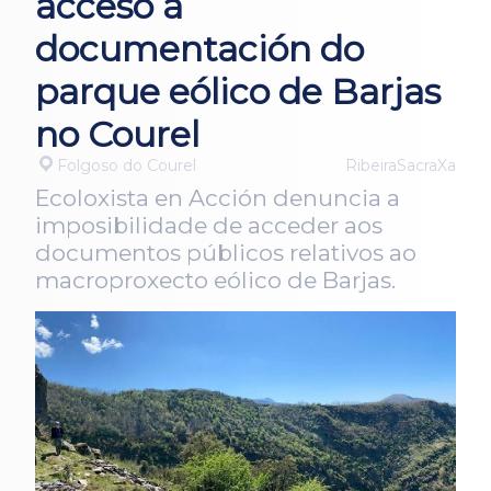
acceso á
documentación do
parque eólico de Barjas
no Courel
Folgoso do Courel
RibeiraSacraXa
Ecoloxista en Acción denuncia a
imposibilidade de acceder aos
documentos públicos relativos ao
macroproxecto eólico de Barjas.