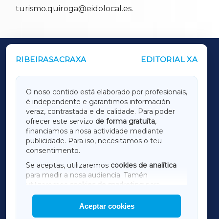
turismo.quiroga@eidolocal.es.
RIBEIRASACRAXA
EDITORIAL XA
OUTROS PERIÓDICOS
GALICIAXA
O noso contido está elaborado por profesionais,
é independente e garantimos información
LUGOXA
veraz, contrastada e de calidade. Para poder
ofrecer este servizo
de forma gratuíta
,
financiamos a nosa actividade mediante
TERRACHAXA
publicidade. Para iso, necesitamos o teu
consentimento.
SARRIAXA
Se aceptas, utilizaremos
cookies de analítica
para medir a nosa audiencia. Tamén
AMARIÑAXA
utilizaremos
cookies de marketing
para
mostrar publicidade de terceiros.
Aceptar cookies
RIBEIRASACRAXA
Así mesmo, podes personalizar a elección das
cookies que desexas permitir.