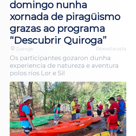
domingo nunha
xornada de piragüismo
grazas ao programa
“Descubrir Quiroga”
Quiroga
RibeiraSacraXa
Os participantes gozaron dunha
experiencia de natureza e aventura
polos ríos Lor e Sil