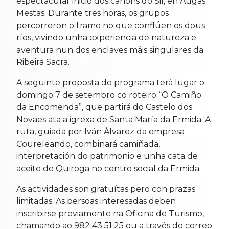
espectacular inicio dos canóns do Sil, en Augas
Mestas. Durante tres horas, os grupos
percorreron o tramo no que conflúen os dous
ríos, vivindo unha experiencia de natureza e
aventura nun dos enclaves máis singulares da
Ribeira Sacra.
A seguinte proposta do programa terá lugar o
domingo 7 de setembro co roteiro “O Camiño
da Encomenda”, que partirá do Castelo dos
Novaes ata a igrexa de Santa María da Ermida. A
ruta, guiada por Iván Álvarez da empresa
Coureleando, combinará camiñada,
interpretación do patrimonio e unha cata de
aceite de Quiroga no centro social da Ermida.
As actividades son gratuítas pero con prazas
limitadas. As persoas interesadas deben
inscribirse previamente na Oficina de Turismo,
chamando ao 982 43 51 25 ou a través do correo