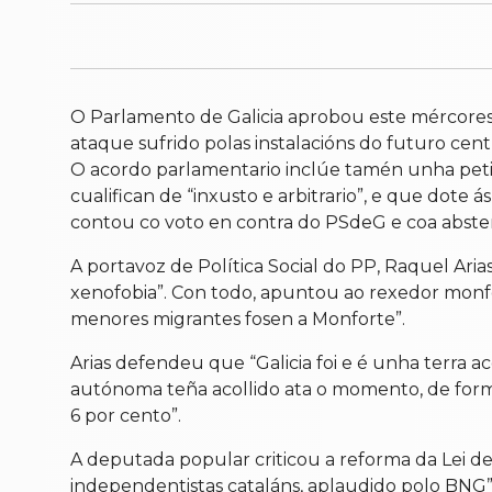
O Parlamento de Galicia aprobou este mércores,
ataque sufrido polas instalacións do futuro cen
O acordo parlamentario inclúe tamén unha peti
cualifican de “inxusto e arbitrario”, e que dote
contou co voto en contra do PSdeG e coa abst
A portavoz de Política Social do PP, Raquel Aria
xenofobia”. Con todo, apuntou ao rexedor monfo
menores migrantes fosen a Monforte”.
Arias defendeu que “Galicia foi e é unha terra 
autónoma teña acollido ata o momento, de form
6 por cento”.
A deputada popular criticou a reforma da Lei de
independentistas cataláns, aplaudido polo BNG”