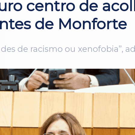
uro centro de acol
ntes de Monforte
tudes de racismo ou xenofobia”, ad