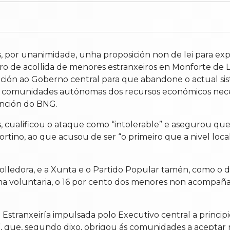
 por unanimidade, unha proposición non de lei para exp
tro de acollida de menores estranxeiros en Monforte de 
ción ao Goberno central para que abandone o actual si
 ás comunidades autónomas dos recursos económicos necesa
ención do BNG.
s, cualificou o ataque como “intolerable” e asegurou que 
rtino, ao que acusou de ser “o primeiro que a nivel lo
acolledora, e a Xunta e o Partido Popular tamén, como o
a voluntaria, o 16 por cento dos menores non acompaña
 Estranxeiría impulsada polo Executivo central a princip
, que, segundo dixo, obrigou ás comunidades a aceptar 