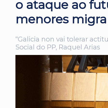
o ataque ao fut
menores migra
“Galicia non vai tolerar acti
Social do PP, Raquel Arias