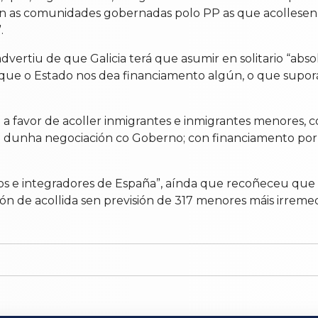
sen as comunidades gobernadas polo PP as que acollese
.
 advertiu de que Galicia terá que asumir en solitario “ab
que o Estado nos dea financiamento algún, o que suporá
 a favor de acoller inmigrantes e inmigrantes menores,
go dunha negociación co Goberno; con financiamento po
sivos e integradores de España”, aínda que recoñeceu que
ón de acollida sen previsión de 317 menores máis irremed