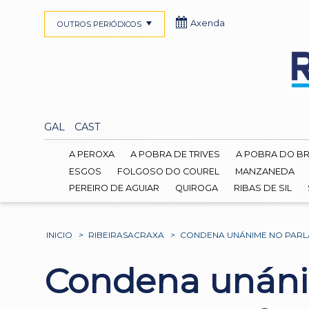
Axenda
OUTROS PERIÓDICOS
GAL
CAST
A PEROXA
A POBRA DE TRIVES
A POBRA DO B
ESGOS
FOLGOSO DO COUREL
MANZANEDA
PEREIRO DE AGUIAR
QUIROGA
RIBAS DE SIL
INICIO
>
RIBEIRASACRAXA
>
CONDENA UNÁNIME NO PARL
Condena unáni