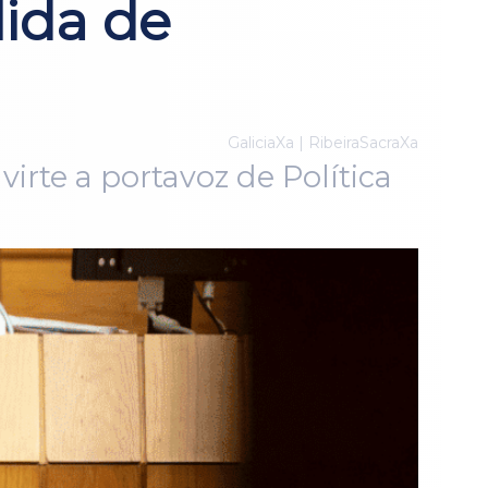
lida de
GaliciaXa | RibeiraSacraXa
virte a portavoz de Política