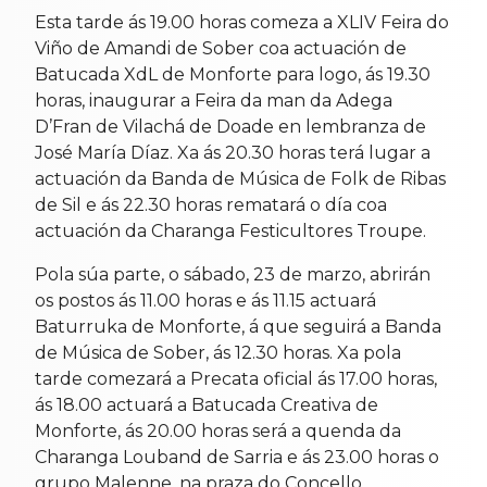
Esta tarde ás 19.00 horas comeza a XLIV Feira do
Viño de Amandi de Sober coa actuación de
Batucada XdL de Monforte para logo, ás 19.30
horas, inaugurar a Feira da man da Adega
D’Fran de Vilachá de Doade en lembranza de
José María Díaz. Xa ás 20.30 horas terá lugar a
actuación da Banda de Música de Folk de Ribas
de Sil e ás 22.30 horas rematará o día coa
actuación da Charanga Festicultores Troupe.
Pola súa parte, o sábado, 23 de marzo, abrirán
os postos ás 11.00 horas e ás 11.15 actuará
Baturruka de Monforte, á que seguirá a Banda
de Música de Sober, ás 12.30 horas. Xa pola
tarde comezará a Precata oficial ás 17.00 horas,
ás 18.00 actuará a Batucada Creativa de
Monforte, ás 20.00 horas será a quenda da
Charanga Louband de Sarria e ás 23.00 horas o
grupo Malenne, na praza do Concello.