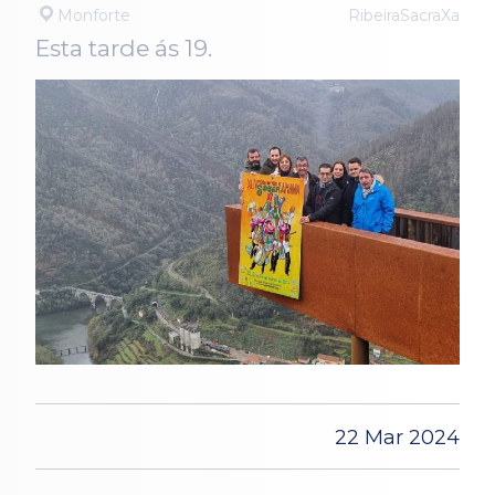
Monforte
RibeiraSacraXa
Esta tarde ás 19.
22 Mar 2024