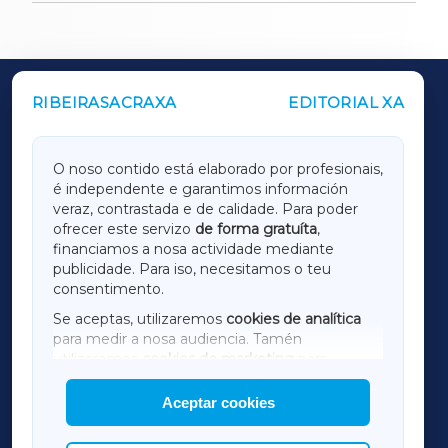
RIBEIRASACRAXA
EDITORIAL XA
OUTROS PERIÓDICOS
GALICIAXA
O noso contido está elaborado por profesionais,
é independente e garantimos información
LUGOXA
veraz, contrastada e de calidade. Para poder
ofrecer este servizo
de forma gratuíta
,
financiamos a nosa actividade mediante
TERRACHAXA
publicidade. Para iso, necesitamos o teu
consentimento.
SARRIAXA
Se aceptas, utilizaremos
cookies de analítica
para medir a nosa audiencia. Tamén
AMARIÑAXA
utilizaremos
cookies de marketing
para
mostrar publicidade de terceiros.
Aceptar cookies
RIBEIRASACRAXA
Así mesmo, podes personalizar a elección das
cookies que desexas permitir.