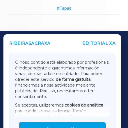
Tapas
RIBEIRASACRAXA
EDITORIAL XA
OUTROS PERIÓDICOS
GALICIAXA
O noso contido está elaborado por profesionais,
é independente e garantimos información
LUGOXA
veraz, contrastada e de calidade. Para poder
ofrecer este servizo
de forma gratuíta
,
financiamos a nosa actividade mediante
TERRACHAXA
publicidade. Para iso, necesitamos o teu
consentimento.
SARRIAXA
Se aceptas, utilizaremos
cookies de analítica
para medir a nosa audiencia. Tamén
AMARIÑAXA
utilizaremos
cookies de marketing
para
mostrar publicidade de terceiros.