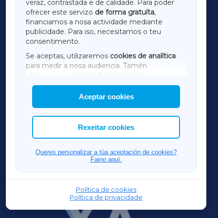
veraz, contrastada e de calidade. Para poder
ofrecer este servizo
de forma gratuíta
,
financiamos a nosa actividade mediante
TERRACHAXA
publicidade. Para iso, necesitamos o teu
consentimento.
SARRIAXA
Se aceptas, utilizaremos
cookies de analítica
para medir a nosa audiencia. Tamén
AMARIÑAXA
utilizaremos
cookies de marketing
para
mostrar publicidade de terceiros.
Aceptar cookies
RIBEIRASACRAXA
Así mesmo, podes personalizar a elección das
cookies que desexas permitir.
ACORUÑAXA
Rexeitar cookies
FERROLXA
Queres personalizar a túa aceptación de cookies?
Faino aquí.
OURENSEXA
Política de cookies
Política de privacidade