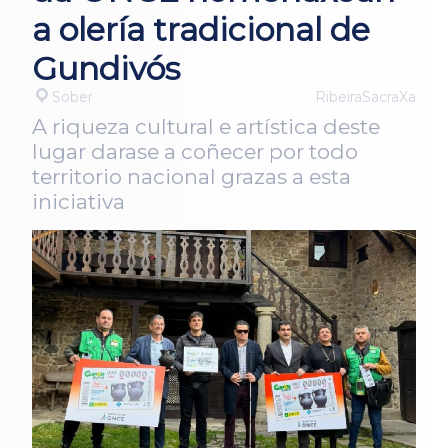
a olería tradicional de
Gundivós
Sober
RibeiraSacraXa
A riqueza cultural e artística deste
lugar darase a coñecer por todo
territorio nacional grazas a esta
iniciativa