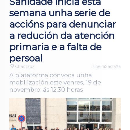
Sanidade inicia esta
semana unha serie de
accións para denunciar
a redución da atención
primaria e a falta de
persoal
Chantada
RibeiraSacraXa
A plataforma convoca unha
mobilización este venres, 19 de
novembro, ás 12.30 horas