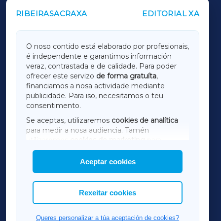
RIBEIRASACRAXA
EDITORIAL XA
OUTROS PERIÓDICOS
GALICIAXA
O noso contido está elaborado por profesionais,
é independente e garantimos información
LUGOXA
veraz, contrastada e de calidade. Para poder
ofrecer este servizo
de forma gratuíta
,
financiamos a nosa actividade mediante
TERRACHAXA
publicidade. Para iso, necesitamos o teu
consentimento.
SARRIAXA
Se aceptas, utilizaremos
cookies de analítica
para medir a nosa audiencia. Tamén
AMARIÑAXA
utilizaremos
cookies de marketing
para
mostrar publicidade de terceiros.
Aceptar cookies
RIBEIRASACRAXA
Así mesmo, podes personalizar a elección das
cookies que desexas permitir.
ACORUÑAXA
Rexeitar cookies
FERROLXA
Queres personalizar a túa aceptación de cookies?