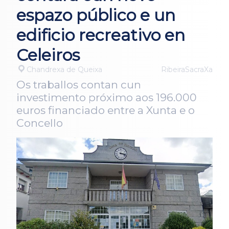
espazo público e un
edificio recreativo en
Celeiros
Chandrexa de Queixa
RibeiraSacraXa
Os traballos contan cun
investimento próximo aos 196.000
euros financiado entre a Xunta e o
Concello