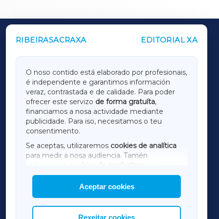
RIBEIRASACRAXA
EDITORIAL XA
OUTROS PERIÓDICOS
GALICIAXA
O noso contido está elaborado por profesionais,
é independente e garantimos información
LUGOXA
veraz, contrastada e de calidade. Para poder
ofrecer este servizo
de forma gratuíta
,
financiamos a nosa actividade mediante
TERRACHAXA
publicidade. Para iso, necesitamos o teu
consentimento.
SARRIAXA
Se aceptas, utilizaremos
cookies de analítica
para medir a nosa audiencia. Tamén
AMARIÑAXA
utilizaremos
cookies de marketing
para
mostrar publicidade de terceiros.
Aceptar cookies
RIBEIRASACRAXA
Así mesmo, podes personalizar a elección das
cookies que desexas permitir.
ACORUÑAXA
Rexeitar cookies