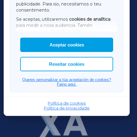
publicidade. Para iso, necesitamos o teu
consentimento.
SARRIAXA
Se aceptas, utilizaremos
cookies de analítica
para medir a nosa audiencia. Tamén
AMARIÑAXA
utilizaremos
cookies de marketing
para
mostrar publicidade de terceiros.
Aceptar cookies
RIBEIRASACRAXA
Así mesmo, podes personalizar a elección das
cookies que desexas permitir.
ACORUÑAXA
Rexeitar cookies
FERROLXA
Queres personalizar a túa aceptación de cookies?
Faino aquí.
OURENSEXA
Política de cookies
Política de privacidade