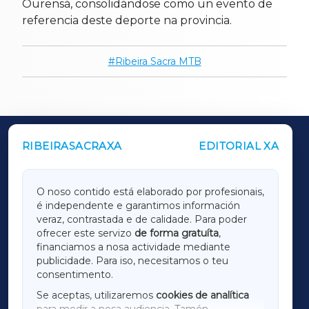
Ourensá, consolidándose como un evento de
referencia deste deporte na provincia.
Ribeira Sacra MTB
RIBEIRASACRAXA
EDITORIAL XA
OUTROS PERIÓDICOS
GALICIAXA
O noso contido está elaborado por profesionais,
é independente e garantimos información
LUGOXA
veraz, contrastada e de calidade. Para poder
ofrecer este servizo
de forma gratuíta
,
financiamos a nosa actividade mediante
TERRACHAXA
publicidade. Para iso, necesitamos o teu
consentimento.
SARRIAXA
Se aceptas, utilizaremos
cookies de analítica
para medir a nosa audiencia. Tamén