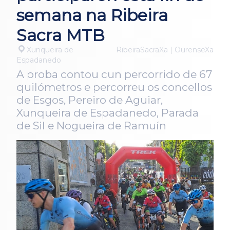
semana na Ribeira
Sacra MTB
Xunqueira de
RibeiraSacraXa | OurenseXa
Espadanedo
A proba contou cun percorrido de 67
quilómetros e percorreu os concellos
de Esgos, Pereiro de Aguiar,
Xunqueira de Espadanedo, Parada
de Sil e Nogueira de Ramuín