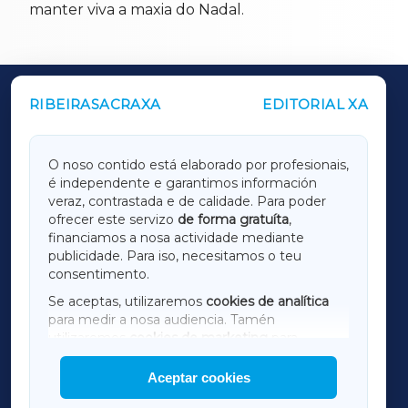
manter viva a maxia do Nadal.
RIBEIRASACRAXA
EDITORIAL XA
OUTROS PERIÓDICOS
GALICIAXA
O noso contido está elaborado por profesionais,
é independente e garantimos información
LUGOXA
veraz, contrastada e de calidade. Para poder
ofrecer este servizo
de forma gratuíta
,
financiamos a nosa actividade mediante
TERRACHAXA
publicidade. Para iso, necesitamos o teu
consentimento.
SARRIAXA
Se aceptas, utilizaremos
cookies de analítica
para medir a nosa audiencia. Tamén
AMARIÑAXA
utilizaremos
cookies de marketing
para
mostrar publicidade de terceiros.
Aceptar cookies
RIBEIRASACRAXA
Así mesmo, podes personalizar a elección das
cookies que desexas permitir.