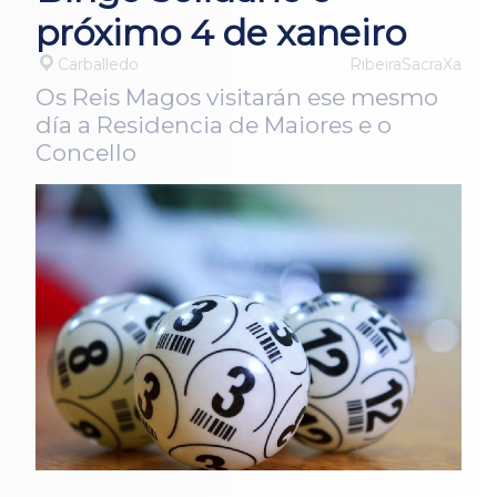
próximo 4 de xaneiro
Carballedo
RibeiraSacraXa
Os Reis Magos visitarán ese mesmo
día a Residencia de Maiores e o
Concello