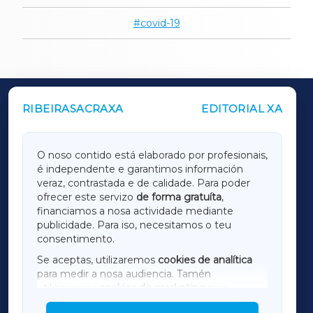
covid-19
RIBEIRASACRAXA
EDITORIAL XA
OUTROS PERIÓDICOS
GALICIAXA
O noso contido está elaborado por profesionais,
é independente e garantimos información
LUGOXA
veraz, contrastada e de calidade. Para poder
ofrecer este servizo
de forma gratuíta
,
financiamos a nosa actividade mediante
TERRACHAXA
publicidade. Para iso, necesitamos o teu
consentimento.
SARRIAXA
Se aceptas, utilizaremos
cookies de analítica
para medir a nosa audiencia. Tamén
AMARIÑAXA
utilizaremos
cookies de marketing
para
mostrar publicidade de terceiros.