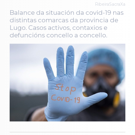
RibeiraSacraXa
Balance da situación da covid-19 nas
distintas comarcas da provincia de
Lugo. Casos activos, contaxios e
defuncións concello a concello.