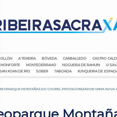
ROLLÓN
A TEIXEIRA
BÓVEDA
CARBALLEDO
CASTRO CALD
MONFORTE
MONTEDERRAMO
NOGUEIRA DE RAMUÍN
O SAV
SAN XOAN DE RÍO
SOBER
TABOADA
XUNQUEIRA DE ESPA
O XEOPARQUE MONTAÑAS DO COUREL PROTAGONIZARON UNHA NOVA 
Xeoparque Montaña