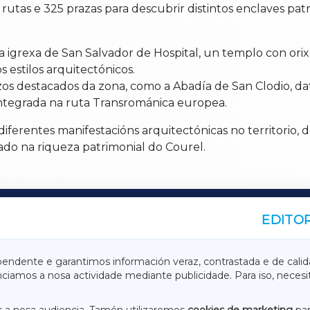
utas e 325 prazas para descubrir distintos enclaves patr
 a igrexa de San Salvador de Hospital, un templo con orix
 estilos arquitectónicos.
s destacados da zona, como a Abadía de San Clodio, data
 integrada na ruta Transrománica europea.
iferentes manifestacións arquitectónicas no territorio, 
rado na riqueza patrimonial do Courel.
EDITOR
A
TERRACHAXA
pendente e garantimos información veraz, contrastada e de calid
anciamos a nosa actividade mediante publicidade. Para iso, neces
ASACRAXA
ACORUÑAXA
 a nosa audiencia. Tamén utilizaremos
cookies de marketing
par