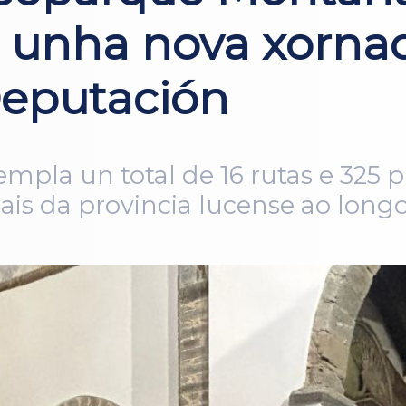
 unha nova xorna
eputación
mpla un total de 16 rutas e 325 p
iais da provincia lucense ao lon