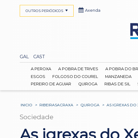
Axenda
OUTROS PERIÓDICOS
GAL
CAST
A PEROXA
A POBRA DE TRIVES
A POBRA DO B
ESGOS
FOLGOSO DO COUREL
MANZANEDA
PEREIRO DE AGUIAR
QUIROGA
RIBAS DE SIL
INICIO
>
RIBEIRASACRAXA
>
QUIROGA
>
AS IGREXAS D
Sociedade
As igrexas do 