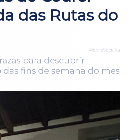
da das Rutas do
RibeiraSacraXa
razas para descubrir
go das fins de semana do mes