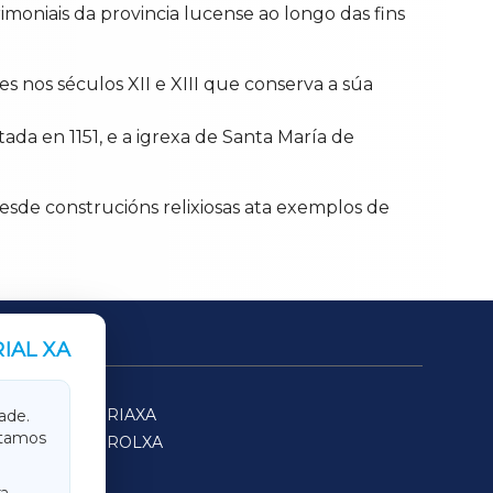
imoniais da provincia lucense ao longo das fins
es nos séculos XII e XIII que conserva a súa
da en 1151, e a igrexa de Santa María de
desde construcións relixiosas ata exemplos de
IAL XA
SARRIAXA
ade.
itamos
FERROLXA
a