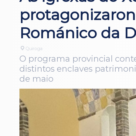
protagonizaron
Románico da D
Quiroga
O programa provincial conte
distintos enclaves patrimon
de maio