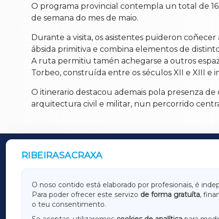
O programa provincial contempla un total de 16 r
de semana do mes de maio.
Durante a visita, os asistentes puideron coñecer
ábsida primitiva e combina elementos de distintos
A ruta permitiu tamén achegarse a outros espazo
Torbeo, construída entre os séculos XII e XIII e
O itinerario destacou ademais pola presenza de d
arquitectura civil e militar, nun percorrido cent
RIBEIRASACRAXA
OUTROS PERIÓDICOS
GALICIAXA
LUGOX
O noso contido está elaborado por profesionais, é inde
Para poder ofrecer este servizo
de forma gratuíta
, fin
AMARIÑAXA
RIBEIR
o teu consentimento.
OURENSEXA
Se aceptas, utilizaremos
cookies de analítica
para medir