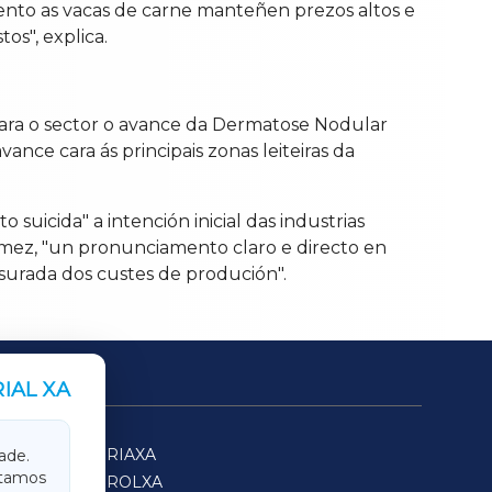
mento as vacas de carne manteñen prezos altos e
os", explica.
ara o sector o avance da Dermatose Nodular
nce cara ás principais zonas leiteiras da
 suicida" a intención inicial das industrias
Gómez, "un pronunciamento claro e directo en
surada dos custes de produción".
IAL XA
SARRIAXA
ade.
itamos
FERROLXA