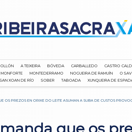
ROLLÓN
A TEIXEIRA
BÓVEDA
CARBALLEDO
CASTRO CALD
MONFORTE
MONTEDERRAMO
NOGUEIRA DE RAMUÍN
O SAV
SAN XOAN DE RÍO
SOBER
TABOADA
XUNQUEIRA DE ESPA
OS PREZOS EN ORIXE DO LEITE ASUMAN A SUBA DE CUSTOS PROVOC
manda que os prez