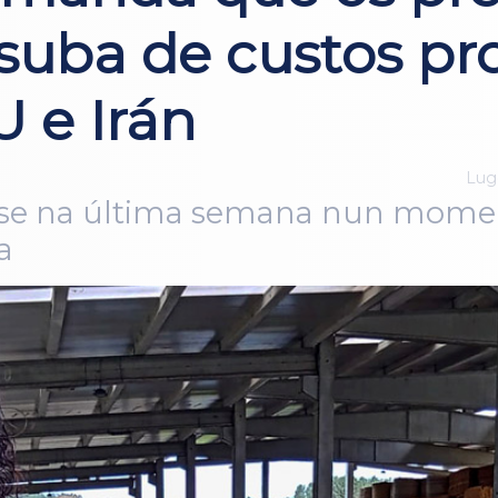
 suba de custos pr
 e Irán
Lugo
use na última semana nun momen
a