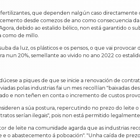
fertilizantes, que dependen nalgún caso directamente d
recemento desde comezos de ano como consecuencia da 
ora, debido ao estalido bélico, non está garantido o s
a como de millo.
 suba da luz, os plásticos e os pensos, o que vai provoca
ra nun 20%, semellante ao vivido no ano 2022 co estalid
úcese a piques de que se inicie a renovación de contrat
nviadas polas industrias fai un mes recollían "baixadas 
cado e non teñen en conta o incremento de custos provo
nsideren a súa postura, repercutindo no prezo do leite
ontratos serían ilegais", pois non está permitido legalmente
or de leite na comunidade agarda que as industrias recon
te e o abastecemento á poboación". "Unha caída de prezo