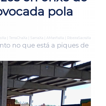
ovocada pola
Xa | TerraChaXa | SarriaXa | AMariñaXa | RibeiraSacraXa
to no que está a piques de