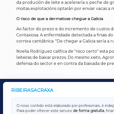
da produción de leite e aceleraría o peche de 
moitas explotacións optarán por enviar vacas a 
O risco de que a dermatose chegue a Galicia
Ao factor do prezo e do incremento de custos 
Contaxiosa. A enfermidade detectada a finais do 
cornixa cantábrica. "De chegar a Galicia sería a r
Noelia Rodríguez califica de "risco certo" esta p
leiteiras de baixar prezos. Do mesmo xeito, Agr
defensa do sector e en contra da baixada de pre
RIBEIRASACRAXA
OUTROS PERIÓDICOS
GALICIAXA
LUGOX
O noso contido está elaborado por profesionais, é inde
Para poder ofrecer este servizo
de forma gratuíta
, fin
AMARIÑAXA
RIBEIR