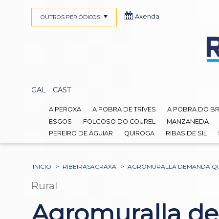
Axenda
OUTROS PERIÓDICOS
GAL
CAST
A PEROXA
A POBRA DE TRIVES
A POBRA DO B
ESGOS
FOLGOSO DO COUREL
MANZANEDA
PEREIRO DE AGUIAR
QUIROGA
RIBAS DE SIL
INICIO
>
RIBEIRASACRAXA
>
AGROMURALLA DEMANDA QUE 
Rural
Agromuralla de