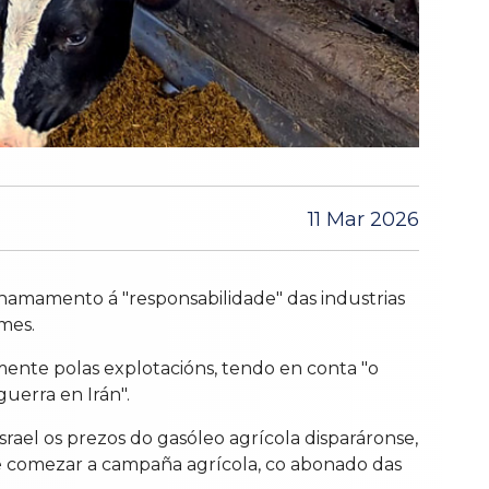
11 Mar 2026
chamamento á "responsabilidade" das industrias
 mes.
mente polas explotacións, tendo en conta "o
uerra en Irán".
ael os prezos do gasóleo agrícola disparáronse,
e comezar a campaña agrícola, co abonado das