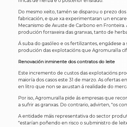
fincas de herba e o posterior ensilado.
Do mesmo xeito, tamén se disparou o prezo dos 
fabricación, e que xa experimentaran un enca
Mecanismo de Axuste de Carbono en Fronteira. Ag
produción forraxeira das granxas, tanto de herb
Á suba do gasóleo e os fertilizantes, engádese a
produción das explotacións que Agromuralla cif
Renovación inminente dos contratos do leite
Este incremento de custos das explotacións prod
maioría dos casos este 31 de marzo. As ofertas e
en litro que non se axustan á realidade do mer
Por iso, Agromuralla pide ás empresas que reco
a sufrir as granxas. Do contrario, advirten, "os c
A entidade máis representativa do sector produt
"estarían poñendo en risco o subministro de lei