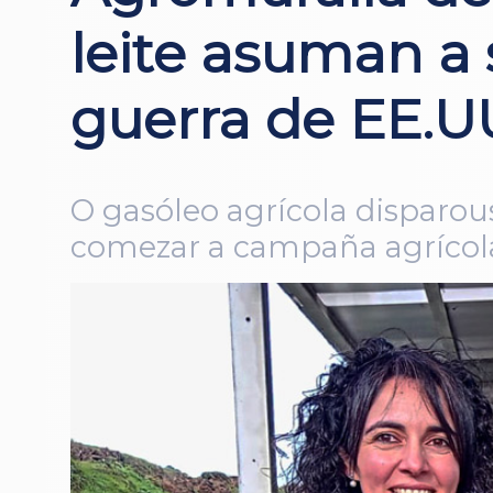
leite asuman a
guerra de EE.UU
O gasóleo agrícola disparo
comezar a campaña agrícol