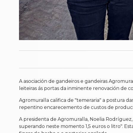
A asociación de gandeiros e gandeiras Agromural
leiteiras ás portas da inminente renovación de c
Agromuralla califica de "temeraria" a postura d
repentino encarecemento de custos de produción
A presidenta de Agromuralla, Noelia Rodríguez,
superando neste momento 1,5 euros o litro". E