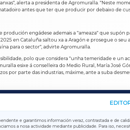
granxas", alerta a presidenta de Agromuralla. "Neste mo
matadoiro antes que ter que producir por debaixo de cust
de produción engádese ademais a "ameaza" que supón p
2025 en Cataluña saltou xa a Aragón e prosegue o seu ava
uína para o sector", advirte Agromuralla.
osibilidade, polo que considera "unha temeridade e un acto
omuralla esixe á conselleira do Medio Rural, María José 
zos por parte das industrias, máxime, ante a suba desme
EDITOR
A
TERRACHAXA
pendente e garantimos información veraz, contrastada e de calid
anciamos a nosa actividade mediante publicidade. Para iso, neces
ASACRAXA
ACORUÑAXA