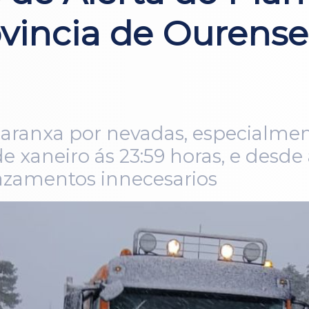
vincia de Ourense
laranxa por nevadas, especialme
e xaneiro ás 23:59 horas, e desd
azamentos innecesarios