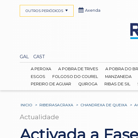
Axenda
OUTROS PERIÓDICOS
GAL
CAST
A PEROXA
A POBRA DE TRIVES
A POBRA DO B
ESGOS
FOLGOSO DO COUREL
MANZANEDA
PEREIRO DE AGUIAR
QUIROGA
RIBAS DE SIL
INICIO
>
RIBEIRASACRAXA
>
CHANDREXA DE QUEIXA
>
A
Actualidade
Activada a Fase