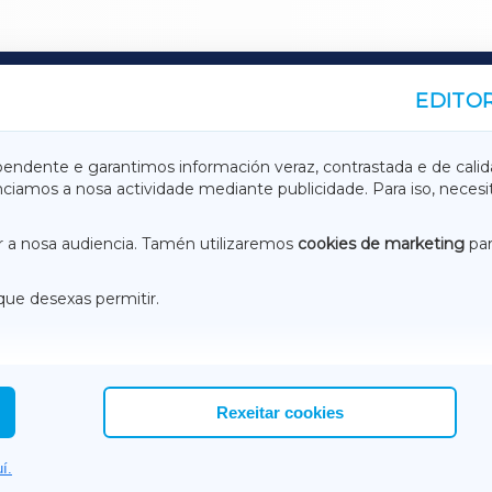
EDITOR
A
TERRACHAXA
pendente e garantimos información veraz, contrastada e de calid
anciamos a nosa actividade mediante publicidade. Para iso, neces
ASACRAXA
ACORUÑAXA
 a nosa audiencia. Tamén utilizaremos
cookies de marketing
par
que desexas permitir.
ACEBOOK
CONTACTO
NSTAGRAM
EMEROTECA
Rexeitar cookies
í.