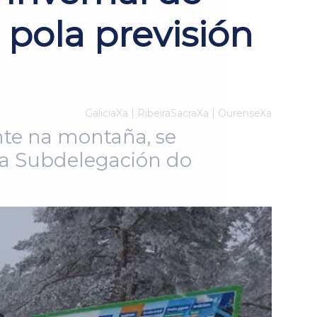
 pola previsión
GaliciaXa | RibeiraSacraXa | OurenseXa
nte na montaña, se
e a Subdelegación do