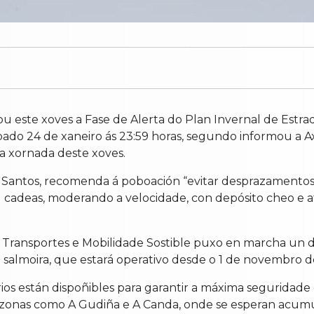
este xoves a Fase de Alerta do Plan Invernal de Estrada
bado 24 de xaneiro ás 23:59 horas, segundo informou a A
 a xornada deste xoves.
antos, recomenda á poboación “evitar desprazamentos in
 cadeas, moderando a velocidade, con depósito cheo e a
 de Transportes e Mobilidade Sostible puxo en marcha un 
de salmoira, que estará operativo desde o 1 de novembro d
os están dispoñibles para garantir a máxima seguridade d
onas como A Gudiña e A Canda, onde se esperan acumula