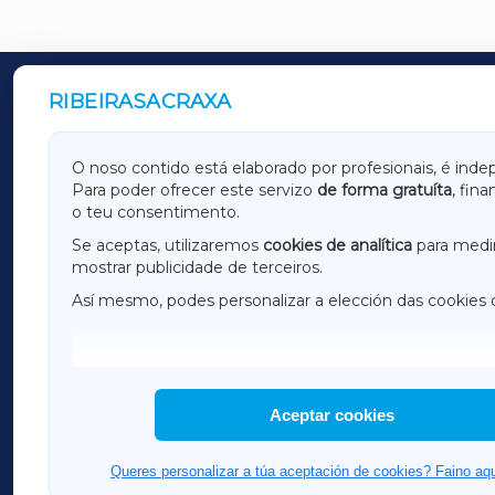
RIBEIRASACRAXA
OUTROS PERIÓDICOS
GALICIAXA
LUGOX
O noso contido está elaborado por profesionais, é inde
Para poder ofrecer este servizo
de forma gratuíta
, fin
AMARIÑAXA
RIBEIR
o teu consentimento.
OURENSEXA
Se aceptas, utilizaremos
cookies de analítica
para medir
mostrar publicidade de terceiros.
Así mesmo, podes personalizar a elección das cookies 
F
I
H
Aceptar cookies
Queres personalizar a túa aceptación de cookies? Faino aqu