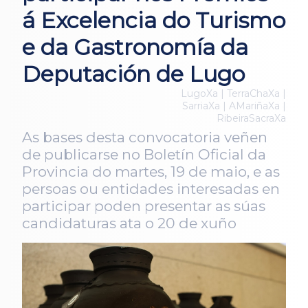
á Excelencia do Turismo
e da Gastronomía da
Deputación de Lugo
LugoXa | TerraChaXa |
SarriaXa | AMariñaXa |
RibeiraSacraXa
As bases desta convocatoria veñen
de publicarse no Boletín Oficial da
Provincia do martes, 19 de maio, e as
persoas ou entidades interesadas en
participar poden presentar as súas
candidaturas ata o 20 de xuño