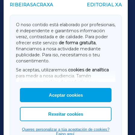
RIBEIRASACRAXA
EDITORIAL XA
OUTROS PERIÓDICOS
GALICIAXA
O noso contido está elaborado por profesionais,
é independente e garantimos información
LUGOXA
veraz, contrastada e de calidade. Para poder
ofrecer este servizo
de forma gratuíta
,
financiamos a nosa actividade mediante
TERRACHAXA
publicidade. Para iso, necesitamos o teu
consentimento.
SARRIAXA
Se aceptas, utilizaremos
cookies de analítica
para medir a nosa audiencia. Tamén
AMARIÑAXA
utilizaremos
cookies de marketing
para
mostrar publicidade de terceiros.
Aceptar cookies
RIBEIRASACRAXA
Así mesmo, podes personalizar a elección das
cookies que desexas permitir.
ACORUÑAXA
Rexeitar cookies
FERROLXA
Queres personalizar a túa aceptación de cookies?
Faino aquí.