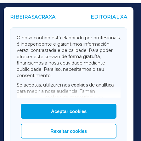
RIBEIRASACRAXA
EDITORIAL XA
OUTROS PERIÓDICOS
GALICIAXA
O noso contido está elaborado por profesionais,
é independente e garantimos información
LUGOXA
veraz, contrastada e de calidade. Para poder
ofrecer este servizo
de forma gratuíta
,
financiamos a nosa actividade mediante
TERRACHAXA
publicidade. Para iso, necesitamos o teu
consentimento.
SARRIAXA
Se aceptas, utilizaremos
cookies de analítica
para medir a nosa audiencia. Tamén
AMARIÑAXA
utilizaremos
cookies de marketing
para
mostrar publicidade de terceiros.
Aceptar cookies
RIBEIRASACRAXA
Así mesmo, podes personalizar a elección das
cookies que desexas permitir.
ACORUÑAXA
Rexeitar cookies