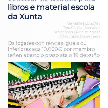
libros e material escola
da Xunta
GaliciaXa | LugoXa |
TerraChaXa | SarriaXa |
AMariñaXa | RibeiraSacraXa
| ACoruñaXa | OurenseXa
Os fogares con rendas iguais ou
inferiores aos 10.000€ por membro
teñen aberto o prazo ata o 19 de xuño