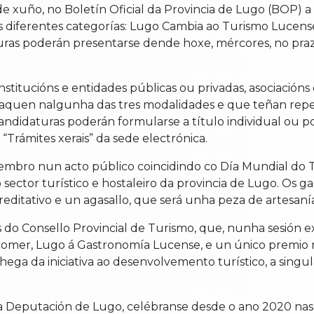
 xuño, no Boletín Oficial da Provincia de Lugo (BOP) a 
s diferentes categorías: Lugo Cambia ao Turismo Lucense,
ras poderán presentarse dende hoxe, mércores, no prazo
nstitucións e entidades públicas ou privadas, asociacións 
taquen nalgunha das tres modalidades e que teñan repe
 candidaturas poderán formularse a título individual ou 
Trámites xerais” da sede electrónica.
embro nun acto público coincidindo co Día Mundial do T
 do sector turístico e hostaleiro da provincia de Lugo. Os 
reditativo e un agasallo, que será unha peza de artesanía
o Consello Provincial de Turismo, que, nunha sesión extr
comer, Lugo á Gastronomía Lucense, e un único premio n
hega da iniciativa ao desenvolvemento turístico, a singu
 a Deputación de Lugo, celébranse desde o ano 2020 na