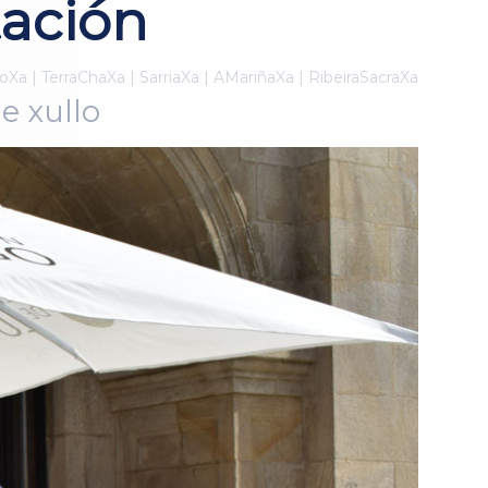
tación
Xa | TerraChaXa | SarriaXa | AMariñaXa | RibeiraSacraXa
e xullo