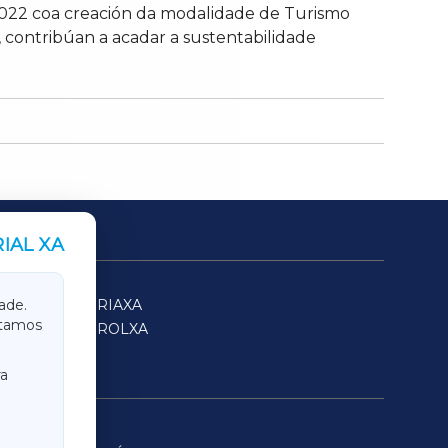
022 coa creación da modalidade de Turismo
, contribúan a acadar a sustentabilidade
IAL XA
SARRIAXA
ade.
itamos
FERROLXA
a