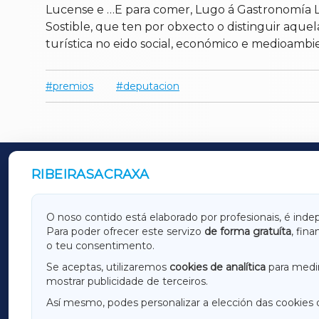
Lucense e …E para comer, Lugo á Gastronomía 
Sostible, que ten por obxecto o distinguir aquel
turística no eido social, económico e medioambie
premios
deputacion
RIBEIRASACRAXA
OUTROS PERIÓDICOS
GALICIAXA
LUGOX
O noso contido está elaborado por profesionais, é inde
Para poder ofrecer este servizo
de forma gratuíta
, fin
AMARIÑAXA
RIBEIR
o teu consentimento.
OURENSEXA
Se aceptas, utilizaremos
cookies de analítica
para medir
mostrar publicidade de terceiros.
Así mesmo, podes personalizar a elección das cookies 