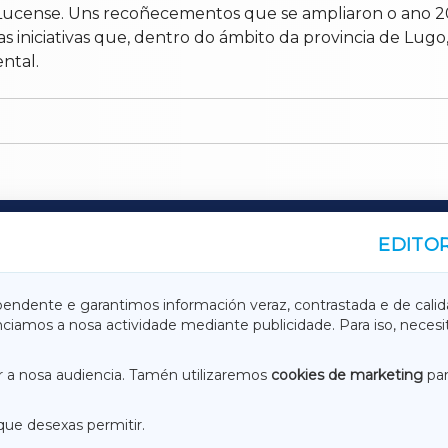
Lucense. Uns recoñecementos que se ampliaron o ano 2
as iniciativas que, dentro do ámbito da provincia de Lugo
ntal.
EDITOR
A
TERRACHAXA
pendente e garantimos información veraz, contrastada e de calid
anciamos a nosa actividade mediante publicidade. Para iso, neces
ASACRAXA
ACORUÑAXA
 a nosa audiencia. Tamén utilizaremos
cookies de marketing
par
que desexas permitir.