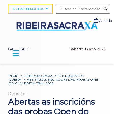
Buscar:
OUTROS PERIÓDICOS
Submi
Axenda
GAL
CAST
Sábado, 8 ago 2026
☰
INICIO
>
RIBEIRASACRAXA
>
CHANDREXA DE
QUEIXA
>
ABERTAS AS INSCRICIÓNS DAS PROBAS OPEN
DO CHANDREXA TRAIL 2025
Deportes
Abertas as inscricións
das probas Open do