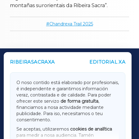
montañas surorientais da Ribeira Sacra”.
Chandrexa Trail 2025
RIBEIRASACRAXA
EDITORIAL XA
OUTROS PERIÓDICOS
GALICIAXA
O noso contido está elaborado por profesionais,
é independente e garantimos información
LUGOXA
veraz, contrastada e de calidade. Para poder
ofrecer este servizo
de forma gratuíta
,
financiamos a nosa actividade mediante
TERRACHAXA
publicidade. Para iso, necesitamos o teu
consentimento.
SARRIAXA
Se aceptas, utilizaremos
cookies de analítica
para medir a nosa audiencia. Tamén