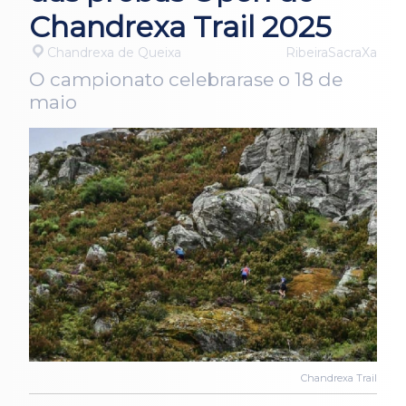
Chandrexa Trail 2025
Chandrexa de Queixa
RibeiraSacraXa
O campionato celebrarase o 18 de
maio
Chandrexa Trail