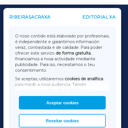
RIBEIRASACRAXA
EDITORIAL XA
OUTROS PERIÓDICOS
GALICIAXA
O noso contido está elaborado por profesionais,
é independente e garantimos información
LUGOXA
veraz, contrastada e de calidade. Para poder
ofrecer este servizo
de forma gratuíta
,
financiamos a nosa actividade mediante
TERRACHAXA
publicidade. Para iso, necesitamos o teu
consentimento.
SARRIAXA
Se aceptas, utilizaremos
cookies de analítica
para medir a nosa audiencia. Tamén
AMARIÑAXA
utilizaremos
cookies de marketing
para
mostrar publicidade de terceiros.
Aceptar cookies
RIBEIRASACRAXA
Así mesmo, podes personalizar a elección das
cookies que desexas permitir.
ACORUÑAXA
Rexeitar cookies