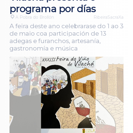
programa por días
A Pobra do Brollón
RibeiraSacraXa
A feira deste ano celebrarase do 1 ao 3
de maio coa participación de 13
adegas e furanchos, artesanía,
gastronomía e música