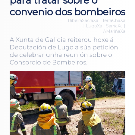
para tratar sobre o
convenio dos bombeiros
RibeiraSacraXa | TerraChaXa
| LugoXa | SarriaXa |
AMariñaXa
A Xunta de Galicia reiterou hoxe á
Deputación de Lugo a súa petición
de celebrar unha reunión sobre o
Consorcio de Bombeiros.