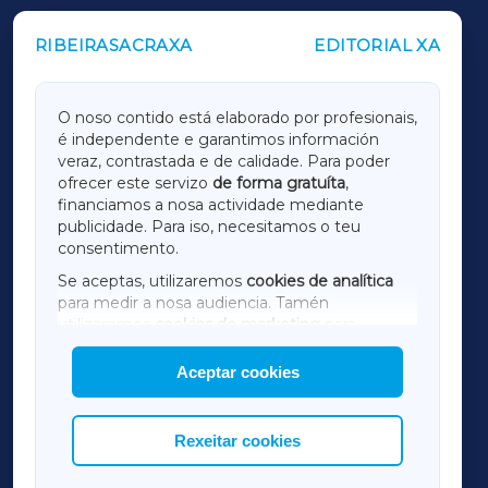
RIBEIRASACRAXA
EDITORIAL XA
OUTROS PERIÓDICOS
GALICIAXA
O noso contido está elaborado por profesionais,
é independente e garantimos información
LUGOXA
veraz, contrastada e de calidade. Para poder
ofrecer este servizo
de forma gratuíta
,
financiamos a nosa actividade mediante
TERRACHAXA
publicidade. Para iso, necesitamos o teu
consentimento.
SARRIAXA
Se aceptas, utilizaremos
cookies de analítica
para medir a nosa audiencia. Tamén
AMARIÑAXA
utilizaremos
cookies de marketing
para
mostrar publicidade de terceiros.
Aceptar cookies
RIBEIRASACRAXA
Así mesmo, podes personalizar a elección das
cookies que desexas permitir.
ACORUÑAXA
Rexeitar cookies