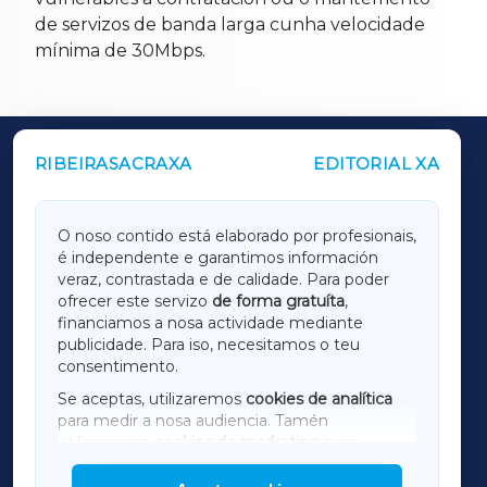
de servizos de banda larga cunha velocidade
mínima de 30Mbps.
RIBEIRASACRAXA
EDITORIAL XA
OUTROS PERIÓDICOS
GALICIAXA
O noso contido está elaborado por profesionais,
é independente e garantimos información
LUGOXA
veraz, contrastada e de calidade. Para poder
ofrecer este servizo
de forma gratuíta
,
financiamos a nosa actividade mediante
TERRACHAXA
publicidade. Para iso, necesitamos o teu
consentimento.
SARRIAXA
Se aceptas, utilizaremos
cookies de analítica
para medir a nosa audiencia. Tamén
AMARIÑAXA
utilizaremos
cookies de marketing
para
mostrar publicidade de terceiros.