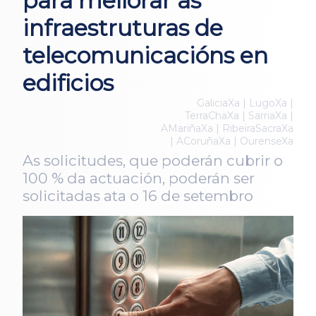
para mellorar as
infraestruturas de
telecomunicacións en
edificios
GaliciaXa | LugoXa |
TerraChaXa | SarriaXa |
AMariñaXa | RibeiraSacraXa
| ACoruñaXa | OurenseXa
As solicitudes, que poderán cubrir o
100 % da actuación, poderán ser
solicitadas ata o 16 de setembro