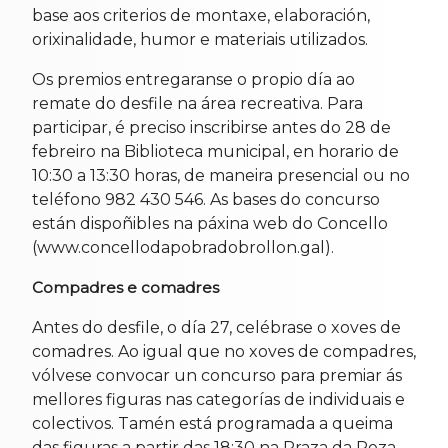
base aos criterios de montaxe, elaboración,
orixinalidade, humor e materiais utilizados.
Os premios entregaranse o propio día ao
remate do desfile na área recreativa. Para
participar, é preciso inscribirse antes do 28 de
febreiro na Biblioteca municipal, en horario de
10:30 a 13:30 horas, de maneira presencial ou no
teléfono 982 430 546. As bases do concurso
están dispoñibles na páxina web do Concello
(www.concellodapobradobrollon.gal).
Compadres e comadres
Antes do desfile, o día 27, celébrase o xoves de
comadres. Ao igual que no xoves de compadres,
vólvese convocar un concurso para premiar ás
mellores figuras nas categorías de individuais e
colectivos. Tamén está programada a queima
das figuras a partir das 18:30 na Praza da Peza,