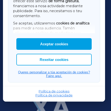
ofrecer este servizo
de forma gratuíta
,
financiamos a nosa actividade mediante
TERRACHAXA
publicidade. Para iso, necesitamos o teu
consentimento.
SARRIAXA
Se aceptas, utilizaremos
cookies de analítica
para medir a nosa audiencia. Tamén
AMARIÑAXA
utilizaremos
cookies de marketing
para
mostrar publicidade de terceiros.
Aceptar cookies
RIBEIRASACRAXA
Así mesmo, podes personalizar a elección das
cookies que desexas permitir.
ACORUÑAXA
Rexeitar cookies
FERROLXA
Queres personalizar a túa aceptación de cookies?
Faino aquí.
OURENSEXA
Política de cookies
Política de privacidade