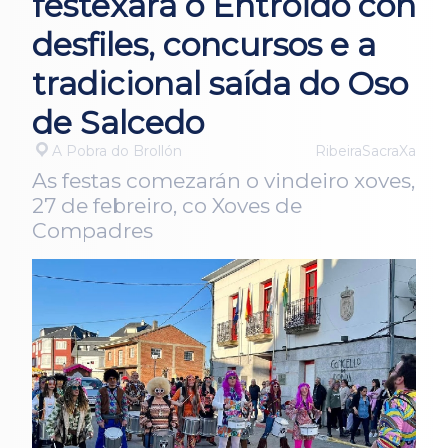
festexará o Entroido con
desfiles, concursos e a
tradicional saída do Oso
de Salcedo
A Pobra do Brollón
RibeiraSacraXa
As festas comezarán o vindeiro xoves,
27 de febreiro, co Xoves de
Compadres