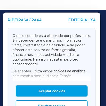
RIBEIRASACRAXA
EDITORIAL XA
OUTROS PERIÓDICOS
GALICIAXA
O noso contido está elaborado por profesionais,
é independente e garantimos información
LUGOXA
veraz, contrastada e de calidade. Para poder
ofrecer este servizo
de forma gratuíta
,
financiamos a nosa actividade mediante
TERRACHAXA
publicidade. Para iso, necesitamos o teu
consentimento.
SARRIAXA
Se aceptas, utilizaremos
cookies de analítica
para medir a nosa audiencia. Tamén
AMARIÑAXA
utilizaremos
cookies de marketing
para
mostrar publicidade de terceiros.
Aceptar cookies
RIBEIRASACRAXA
Así mesmo, podes personalizar a elección das
cookies que desexas permitir.
ACORUÑAXA
Rexeitar cookies