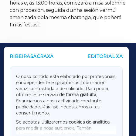
horas e, ás 13:00 horas, comezará a misa solemne
con procesión, seguida dunha sesión vermú
amenizada pola mesma charanga, que poñerá
fin ás festas.l
RIBEIRASACRAXA
EDITORIAL XA
OUTROS PERIÓDICOS
GALICIAXA
O noso contido está elaborado por profesionais,
é independente e garantimos información
LUGOXA
veraz, contrastada e de calidade. Para poder
ofrecer este servizo
de forma gratuíta
,
financiamos a nosa actividade mediante
TERRACHAXA
publicidade. Para iso, necesitamos o teu
consentimento.
SARRIAXA
Se aceptas, utilizaremos
cookies de analítica
para medir a nosa audiencia. Tamén
AMARIÑAXA
utilizaremos
cookies de marketing
para