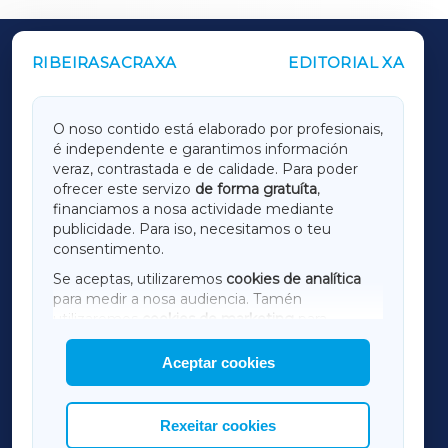
RIBEIRASACRAXA
EDITORIAL XA
OUTROS PERIÓDICOS
GALICIAXA
O noso contido está elaborado por profesionais,
é independente e garantimos información
LUGOXA
veraz, contrastada e de calidade. Para poder
ofrecer este servizo
de forma gratuíta
,
financiamos a nosa actividade mediante
TERRACHAXA
publicidade. Para iso, necesitamos o teu
consentimento.
SARRIAXA
Se aceptas, utilizaremos
cookies de analítica
para medir a nosa audiencia. Tamén
AMARIÑAXA
utilizaremos
cookies de marketing
para
mostrar publicidade de terceiros.
Aceptar cookies
RIBEIRASACRAXA
Así mesmo, podes personalizar a elección das
cookies que desexas permitir.
ACORUÑAXA
Rexeitar cookies