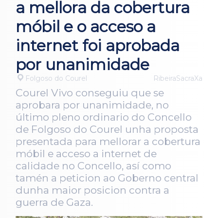
a mellora da cobertura
móbil e o acceso a
internet foi aprobada
por unanimidade
Folgoso do Courel
RibeiraSacraXa
Courel Vivo conseguiu que se
aprobara por unanimidade, no
último pleno ordinario do Concello
de Folgoso do Courel unha proposta
presentada para mellorar a cobertura
móbil e acceso a internet de
calidade no Concello, así como
tamén a peticion ao Goberno central
dunha maior posicion contra a
guerra de Gaza.