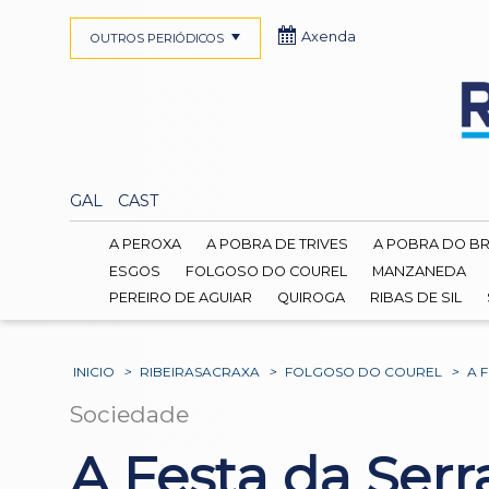
Axenda
OUTROS PERIÓDICOS
GAL
CAST
A PEROXA
A POBRA DE TRIVES
A POBRA DO B
ESGOS
FOLGOSO DO COUREL
MANZANEDA
PEREIRO DE AGUIAR
QUIROGA
RIBAS DE SIL
INICIO
>
RIBEIRASACRAXA
>
FOLGOSO DO COUREL
>
A 
Sociedade
A Festa da Serr