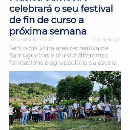
celebrará o seu festival
de fin de curso a
próxima semana
A Pobra do Brollón
RibeiraSacraXa
Será o día 21 na área recreativa de
Samugueiros e reunirá diferentes
formacións e agrupacións da escola