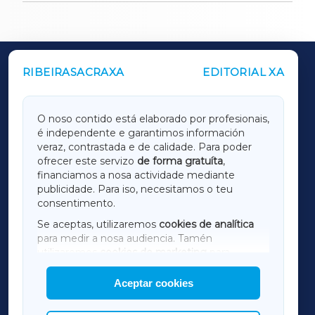
RIBEIRASACRAXA
EDITORIAL XA
OUTROS PERIÓDICOS
GALICIAXA
O noso contido está elaborado por profesionais,
é independente e garantimos información
LUGOXA
veraz, contrastada e de calidade. Para poder
ofrecer este servizo
de forma gratuíta
,
financiamos a nosa actividade mediante
TERRACHAXA
publicidade. Para iso, necesitamos o teu
consentimento.
SARRIAXA
Se aceptas, utilizaremos
cookies de analítica
para medir a nosa audiencia. Tamén
AMARIÑAXA
utilizaremos
cookies de marketing
para
mostrar publicidade de terceiros.
Aceptar cookies
RIBEIRASACRAXA
Así mesmo, podes personalizar a elección das
cookies que desexas permitir.