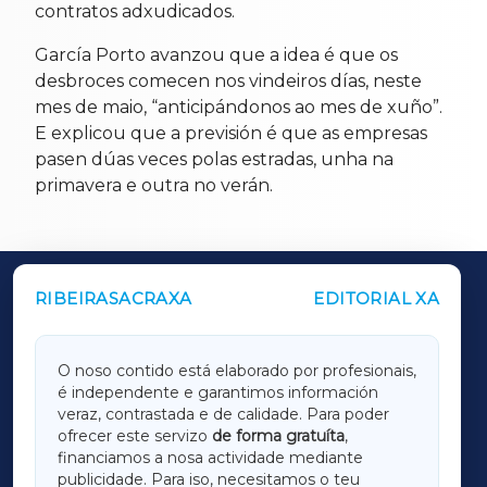
contratos adxudicados.
García Porto avanzou que a idea é que os
desbroces comecen nos vindeiros días, neste
mes de maio, “anticipándonos ao mes de xuño”.
E explicou que a previsión é que as empresas
pasen dúas veces polas estradas, unha na
primavera e outra no verán.
RIBEIRASACRAXA
EDITORIAL XA
OUTROS PERIÓDICOS
GALICIAXA
O noso contido está elaborado por profesionais,
é independente e garantimos información
LUGOXA
veraz, contrastada e de calidade. Para poder
ofrecer este servizo
de forma gratuíta
,
financiamos a nosa actividade mediante
TERRACHAXA
publicidade. Para iso, necesitamos o teu