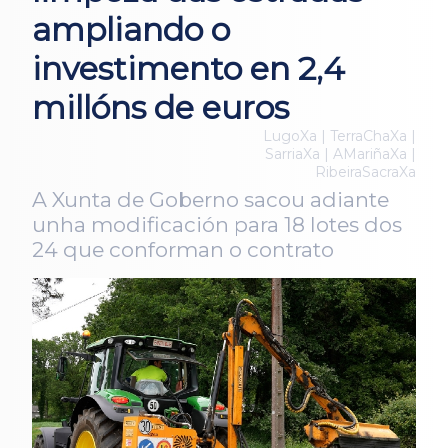
ampliando o
investimento en 2,4
millóns de euros
LugoXa | TerraChaXa |
SarriaXa | AMariñaXa |
RibeiraSacraXa
A Xunta de Goberno sacou adiante
unha modificación para 18 lotes dos
24 que conforman o contrato