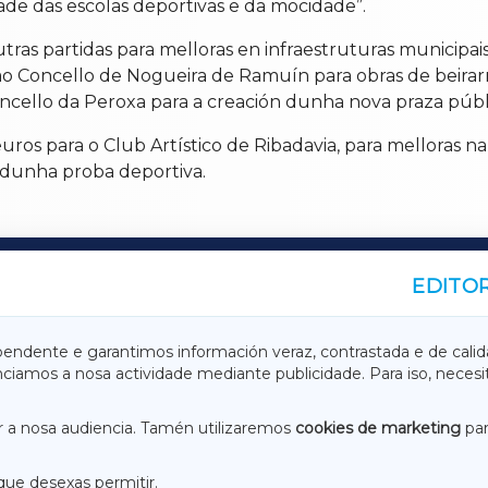
ade das escolas deportivas e da mocidade”.
s partidas para melloras en infraestruturas municipais 
 ao Concello de Nogueira de Ramuín para obras de beirar
ncello da Peroxa para a creación dunha nova praza públ
ros para o Club Artístico de Ribadavia, para melloras na
 dunha proba deportiva.
EDITOR
A
TERRACHAXA
pendente e garantimos información veraz, contrastada e de calid
anciamos a nosa actividade mediante publicidade. Para iso, neces
ASACRAXA
ACORUÑAXA
 a nosa audiencia. Tamén utilizaremos
cookies de marketing
par
que desexas permitir.