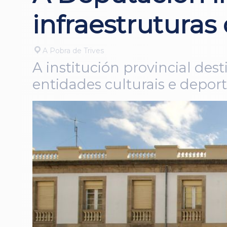
infraestruturas
A Pobra de Trives
A institución provincial de
entidades culturais e deport