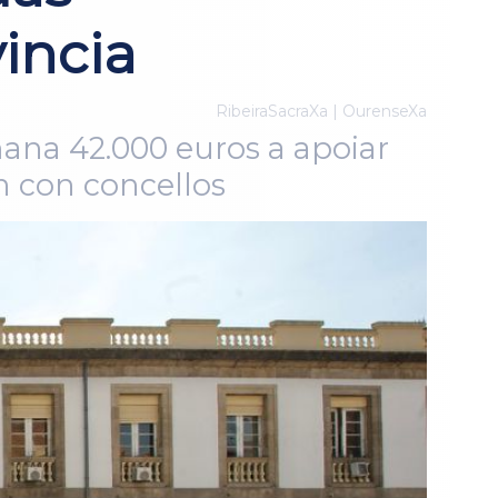
vincia
RibeiraSacraXa | OurenseXa
mana 42.000 euros a apoiar
n con concellos