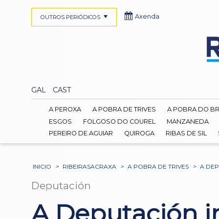
Axenda
OUTROS PERIÓDICOS
GAL
CAST
A PEROXA
A POBRA DE TRIVES
A POBRA DO B
ESGOS
FOLGOSO DO COUREL
MANZANEDA
PEREIRO DE AGUIAR
QUIROGA
RIBAS DE SIL
INICIO
>
RIBEIRASACRAXA
>
A POBRA DE TRIVES
>
A DEP
Deputación
A Deputación i