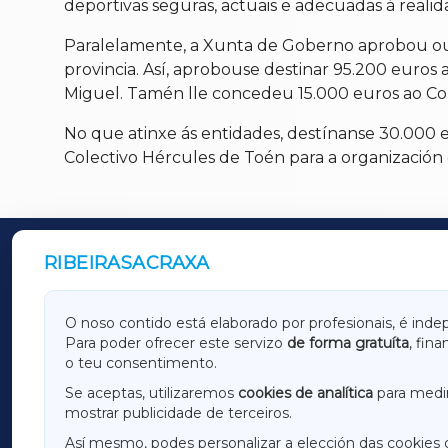
deportivas seguras, actuais e adecuadas á realid
Paralelamente, a Xunta de Goberno aprobou outra
provincia. Así, aprobouse destinar 95.200 euros
Miguel. Tamén lle concedeu 15.000 euros ao Co
No que atinxe ás entidades, destínanse 30.000 eu
Colectivo Hércules de Toén para a organización
RIBEIRASACRAXA
OUTROS PERIÓDICOS
GALICIAXA
LUGOX
O noso contido está elaborado por profesionais, é inde
Para poder ofrecer este servizo
de forma gratuíta
, fin
AMARIÑAXA
RIBEIR
o teu consentimento.
OURENSEXA
Se aceptas, utilizaremos
cookies de analítica
para medir
mostrar publicidade de terceiros.
Así mesmo, podes personalizar a elección das cookies 