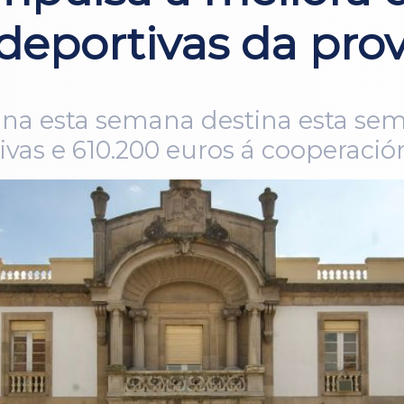
 deportivas da pro
stina esta semana destina esta se
ivas e 610.200 euros á cooperació