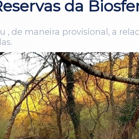
eservas da Biosfe
, de maneira provisional, a relac
as.