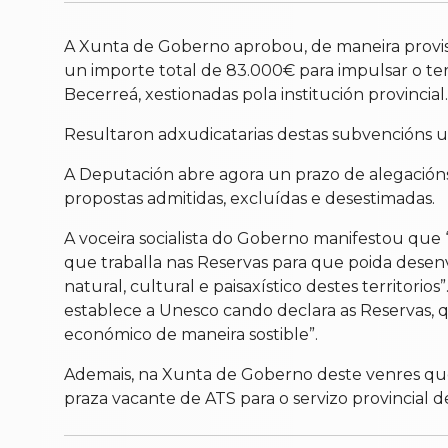
A Xunta de Goberno aprobou, de maneira provisi
un importe total de 83.000€ para impulsar o ter
Becerreá, xestionadas pola institución provincial.
Resultaron adxudicatarias destas subvencións un 
A Deputación abre agora un prazo de alegacións 
propostas admitidas, excluídas e desestimadas.
A voceira socialista do Goberno manifestou que
que traballa nas Reservas para que poida desen
natural, cultural e paisaxístico destes territori
establece a Unesco cando declara as Reservas, 
económico de maneira sostible”.
Ademais, na Xunta de Goberno deste venres qued
praza vacante de ATS para o servizo provincial 