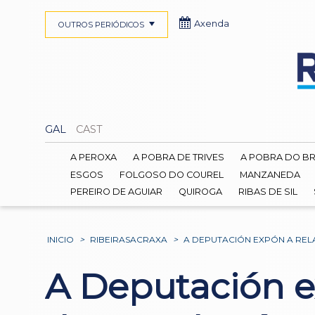
Axenda
OUTROS PERIÓDICOS
GAL
CAST
A PEROXA
A POBRA DE TRIVES
A POBRA DO B
ESGOS
FOLGOSO DO COUREL
MANZANEDA
PEREIRO DE AGUIAR
QUIROGA
RIBAS DE SIL
INICIO
>
RIBEIRASACRAXA
>
A DEPUTACIÓN EXPÓN A REL
A Deputación e