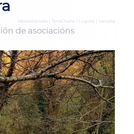
ra
RibeiraSacraXa | TerraChaXa | LugoXa | SarriaXa
ión de asociacións