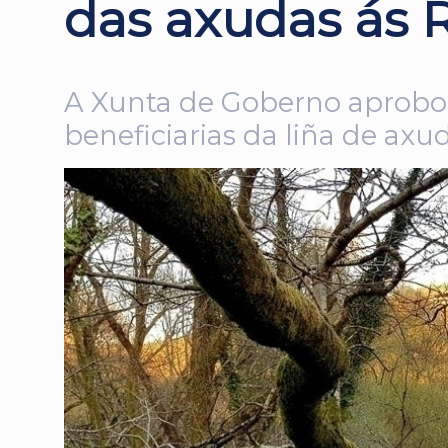
das axudas ás R
A Xunta de Goberno aprobou 
beneficiarias da liña de axud