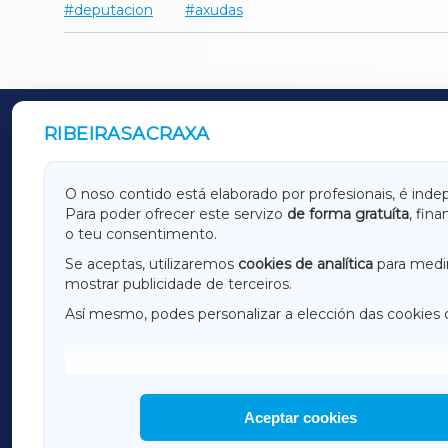
deputacion
axudas
RIBEIRASACRAXA
OUTROS PERIÓDICOS
GALICIAXA
LUGOX
O noso contido está elaborado por profesionais, é inde
Para poder ofrecer este servizo
de forma gratuíta
, fin
AMARIÑAXA
RIBEIR
o teu consentimento.
OURENSEXA
Se aceptas, utilizaremos
cookies de analítica
para medir
mostrar publicidade de terceiros.
Así mesmo, podes personalizar a elección das cookies 
F
I
H
Aceptar cookies