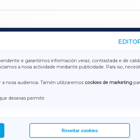
EDITOR
A
TERRACHAXA
pendente e garantimos información veraz, contrastada e de calid
anciamos a nosa actividade mediante publicidade. Para iso, neces
ASACRAXA
ACORUÑAXA
 a nosa audiencia. Tamén utilizaremos
cookies de marketing
par
que desexas permitir.
ACEBOOK
CONTACTO
NSTAGRAM
EMEROTECA
Rexeitar cookies