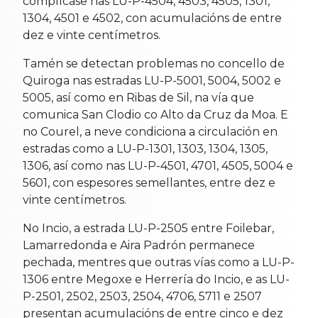
complícase nas LU-P-4504, 4503, 4505, 1301,
1304, 4501 e 4502, con acumulacións de entre
dez e vinte centímetros.
Tamén se detectan problemas no concello de
Quiroga nas estradas LU-P-5001, 5004, 5002 e
5005, así como en Ribas de Sil, na vía que
comunica San Clodio co Alto da Cruz da Moa. E
no Courel, a neve condiciona a circulación en
estradas como a LU-P-1301, 1303, 1304, 1305,
1306, así como nas LU-P-4501, 4701, 4505, 5004 e
5601, con espesores semellantes, entre dez e
vinte centímetros.
No Incio, a estrada LU-P-2505 entre Foilebar,
Lamarredonda e Aira Padrón permanece
pechada, mentres que outras vías como a LU-P-
1306 entre Megoxe e Herrería do Incio, e as LU-
P-2501, 2502, 2503, 2504, 4706, 5711 e 2507
presentan acumulacións de entre cinco e dez