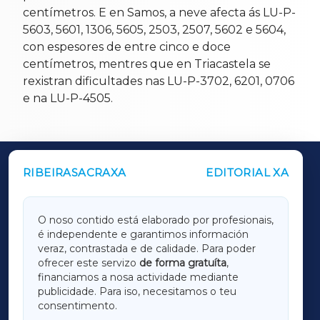
centímetros. E en Samos, a neve afecta ás LU-P-
5603, 5601, 1306, 5605, 2503, 2507, 5602 e 5604,
con espesores de entre cinco e doce
centímetros, mentres que en Triacastela se
rexistran dificultades nas LU-P-3702, 6201, 0706
e na LU-P-4505.
RIBEIRASACRAXA
EDITORIAL XA
OUTROS PERIÓDICOS
GALICIAXA
O noso contido está elaborado por profesionais,
é independente e garantimos información
LUGOXA
veraz, contrastada e de calidade. Para poder
ofrecer este servizo
de forma gratuíta
,
financiamos a nosa actividade mediante
TERRACHAXA
publicidade. Para iso, necesitamos o teu
consentimento.
SARRIAXA