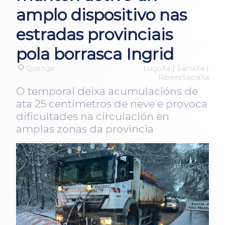
amplo dispositivo nas
estradas provinciais
pola borrasca Ingrid
Quiroga
LugoXa | SarriaXa |
RibeiraSacraXa
O temporal deixa acumulacións de
ata 25 centímetros de neve e provoca
dificultades na circulación en
amplas zonas da provincia