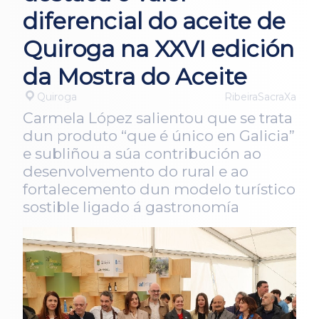
diferencial do aceite de
Quiroga na XXVI edición
da Mostra do Aceite
Quiroga
RibeiraSacraXa
Carmela López salientou que se trata
dun produto “que é único en Galicia”
e subliñou a súa contribución ao
desenvolvemento do rural e ao
fortalecemento dun modelo turístico
sostible ligado á gastronomía