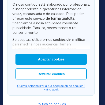
GALICIAXA
O noso contido está elaborado por profesionais,
é independente e garantimos información
LUGOXA
veraz, contrastada e de calidade. Para poder
ofrecer este servizo
de forma gratuíta
,
financiamos a nosa actividade mediante
TERRACHAXA
publicidade. Para iso, necesitamos o teu
consentimento.
SARRIAXA
Se aceptas, utilizaremos
cookies de analítica
para medir a nosa audiencia. Tamén
AMARIÑAXA
utilizaremos
cookies de marketing
para
mostrar publicidade de terceiros.
Aceptar cookies
RIBEIRASACRAXA
Así mesmo, podes personalizar a elección das
cookies que desexas permitir.
ACORUÑAXA
Rexeitar cookies
FERROLXA
Queres personalizar a túa aceptación de cookies?
Faino aquí.
OURENSEXA
Política de cookies