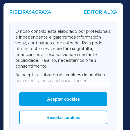
RIBEIRASACRAXA
EDITORIAL XA
OUTROS PERIÓDICOS
GALICIAXA
O noso contido está elaborado por profesionais,
é independente e garantimos información
LUGOXA
veraz, contrastada e de calidade. Para poder
ofrecer este servizo
de forma gratuíta
,
financiamos a nosa actividade mediante
TERRACHAXA
publicidade. Para iso, necesitamos o teu
consentimento.
SARRIAXA
Se aceptas, utilizaremos
cookies de analítica
para medir a nosa audiencia. Tamén
AMARIÑAXA
utilizaremos
cookies de marketing
para
mostrar publicidade de terceiros.
Aceptar cookies
RIBEIRASACRAXA
Así mesmo, podes personalizar a elección das
cookies que desexas permitir.
ACORUÑAXA
Rexeitar cookies