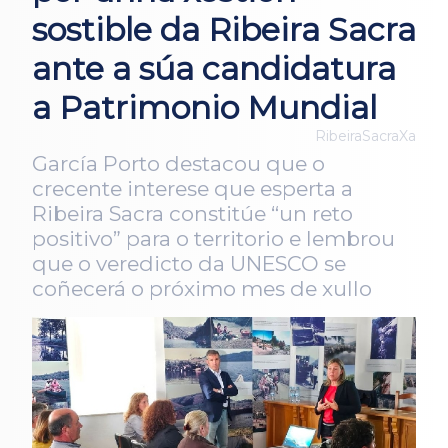
sostible da Ribeira Sacra
ante a súa candidatura
a Patrimonio Mundial
RibeiraSacraXa
García Porto destacou que o
crecente interese que esperta a
Ribeira Sacra constitúe “un reto
positivo” para o territorio e lembrou
que o veredicto da UNESCO se
coñecerá o próximo mes de xullo